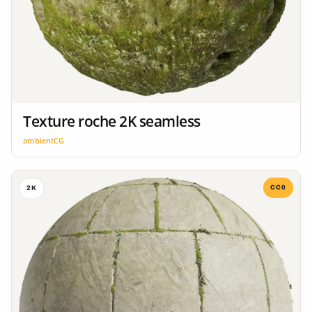
Texture roche 2K seamless
ambientCG
CC0
2K