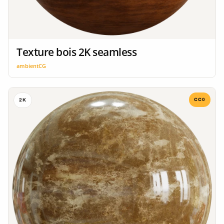
Texture bois 2K seamless
ambientCG
CC0
2K