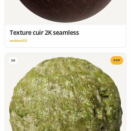
Texture cuir 2K seamless
ambientCG
CC0
2K