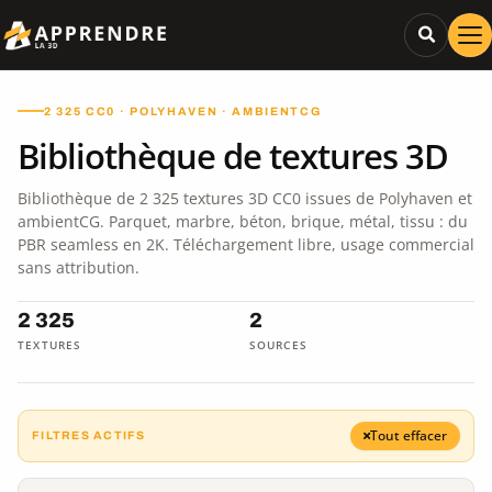
2 325 CC0 · POLYHAVEN · AMBIENTCG
Bibliothèque de textures 3D
Bibliothèque de 2 325 textures 3D CC0 issues de Polyhaven et
ambientCG. Parquet, marbre, béton, brique, métal, tissu : du
PBR seamless en 2K. Téléchargement libre, usage commercial
sans attribution.
2 325
2
TEXTURES
SOURCES
Tout effacer
FILTRES ACTIFS