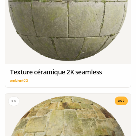
Texture céramique 2K seamless
ambientCG
CC0
2K