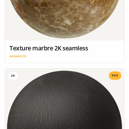
Texture marbre 2K seamless
ambientCG
CC0
2K