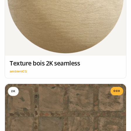
Texture bois 2K seamless
ambientCG
CC0
2K