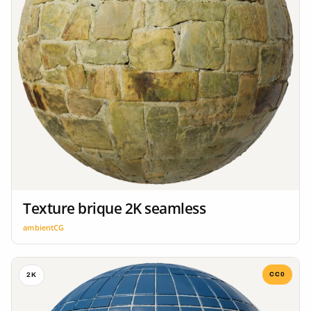
Texture brique 2K seamless
ambientCG
CC0
2K