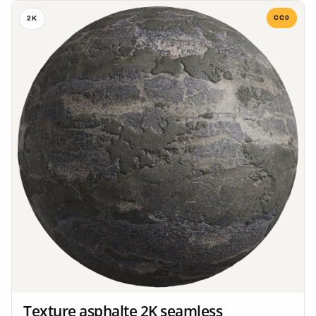
CC0
2K
Texture asphalte 2K seamless