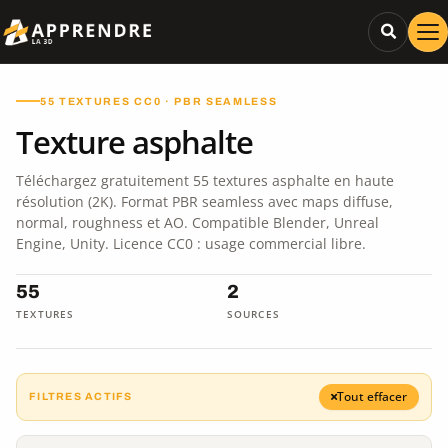
55 TEXTURES CC0 · PBR SEAMLESS
Texture asphalte
Téléchargez gratuitement 55 textures asphalte en haute
résolution (2K). Format PBR seamless avec maps diffuse,
normal, roughness et AO. Compatible Blender, Unreal
Engine, Unity. Licence CC0 : usage commercial libre.
55
2
TEXTURES
SOURCES
Tout effacer
FILTRES ACTIFS