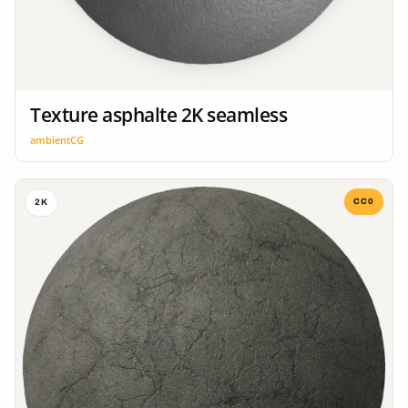
Texture asphalte 2K seamless
ambientCG
CC0
2K