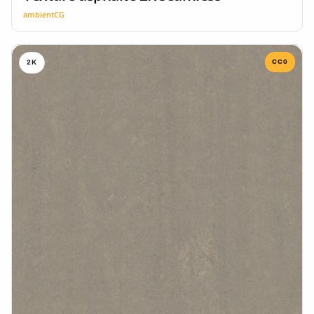
ambientCG
CC0
2K