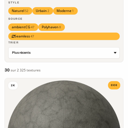
STYLE
Naturel
Urbain
Moderne
52
2
1
SOURCE
ambientCG
Polyhaven
47
8
Seamless
47
TRIER
30
sur 2 325 textures
CC0
2K