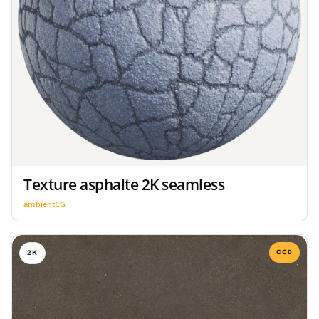
Texture asphalte 2K seamless
ambientCG
CC0
2K