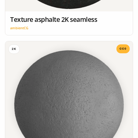
Texture asphalte 2K seamless
ambientCG
CC0
2K