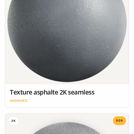
Texture asphalte 2K seamless
ambientCG
CC0
2K