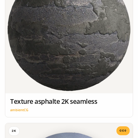
Texture asphalte 2K seamless
ambientCG
CC0
2K