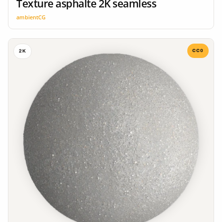
Texture asphalte 2K seamless
ambientCG
CC0
2K