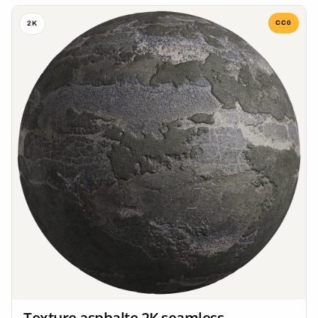
CC0
2K
Texture asphalte 2K seamless