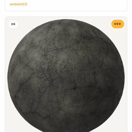
ambientCG
CC0
2K