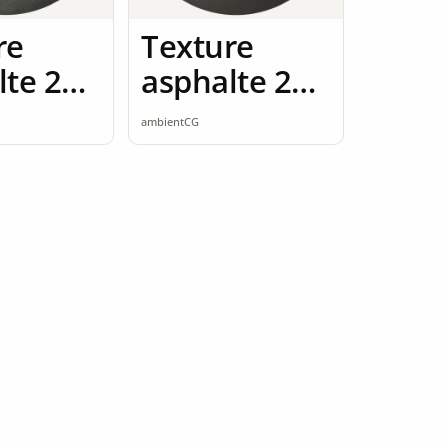
re
Texture
lte 2K
asphalte 2K
ess
seamless
ambientCG