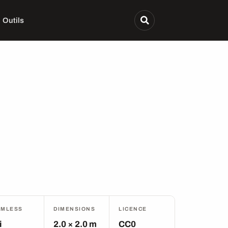
Outils
AMLESS
DIMENSIONS
LICENCE
i
2.0 × 2.0 m
CC0