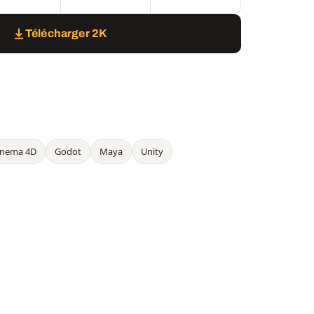
Télécharger 2K
inema 4D
Godot
Maya
Unity