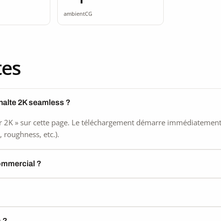
ss
seamless
ambientCG
tes
halte 2K seamless ?
 2K » sur cette page. Le téléchargement démarre immédiatement, s
 roughness, etc.).
commercial ?
) ?