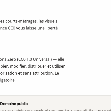
les courts-métrages, les visuels
cence CC0 vous laisse une liberté
ns Zero (CC0 1.0 Universal) — elle
er, modifier, distribuer et utiliser
risation et sans attribution. Le
igatoire.
 Domaine public
 pour des projets personnels et commerciaux, sans attribution requ