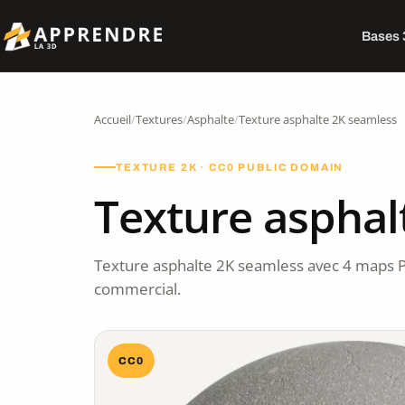
Bases
Accueil
/
Textures
/
Asphalte
/
Texture asphalte 2K seamless
TEXTURE 2K · CC0 PUBLIC DOMAIN
Texture asphal
Texture asphalte 2K seamless avec 4 maps 
commercial.
CC0