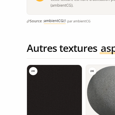
(ambientCG).
ambientCG
Source :
· par ambientCG
Autres textures
as
2K
2K