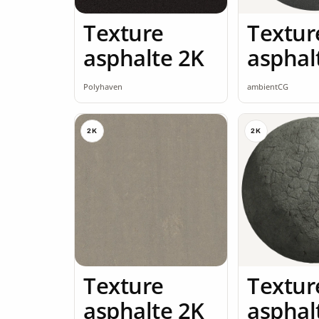
Texture
Textur
asphalte 2K
asphal
seamle
Polyhaven
ambientCG
2K
2K
Texture
Textur
asphalte 2K
asphal