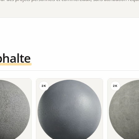
phalte
2K
2K