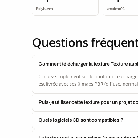
seamle
Polyhaven
ambientCG
Questions fréquen
Comment télécharger la texture Texture asp
Cliquez simplement sur le bouton « Télécharger
est livrée avec ses 0 maps PBR (diffuse, normal,
Puis-je utiliser cette texture pour un projet 
Quels logiciels 3D sont compatibles ?
La texture est-elle seamless (sans coutures