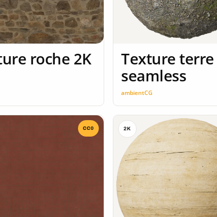
ture roche 2K
Texture terre
seamless
n
ambientCG
CC0
2K