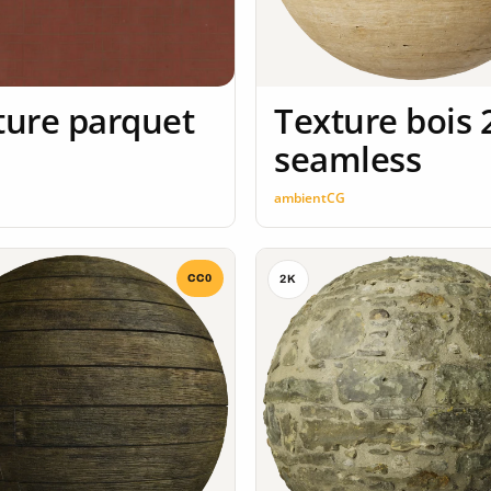
ture parquet
Texture bois 
seamless
n
ambientCG
CC0
2K