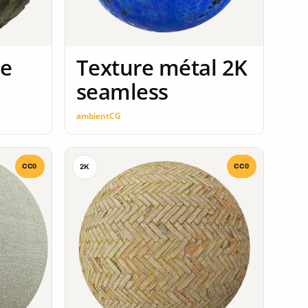
ue
Texture métal 2K
seamless
ambientCG
CC0
CC0
2K