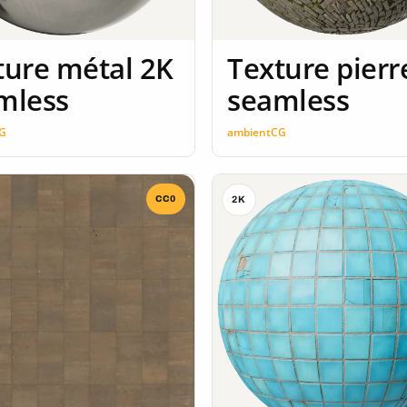
ture métal 2K
Texture pierr
mless
seamless
G
ambientCG
CC0
2K