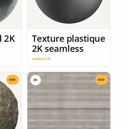
l 2K
Texture plastique
2K seamless
ambientCG
CC0
CC0
2K