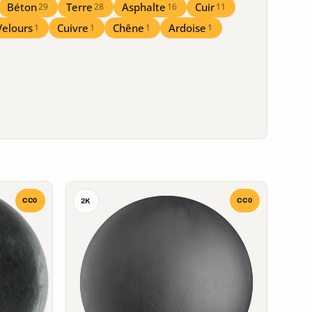
Béton
Terre
Asphalte
Cuir
29
28
16
11
Velours
Cuivre
Chêne
Ardoise
1
1
1
1
CC0
CC0
2K