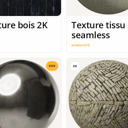
ture bois 2K
Texture tissu
seamless
n
ambientCG
CC0
2K