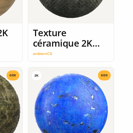
2K
Texture
céramique 2K
seamless
ambientCG
CC0
CC0
2K