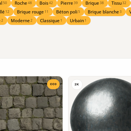
l
Roche
Bois
Pierre
Brique
Tissu
50
48
42
39
38
32
llé
Brique rouge
Béton poli
Brique blanche
12
11
5
3
e
Moderne
Classique
Urbain
2
2
1
1
CC0
2K