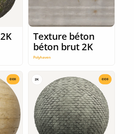
 2K
Texture béton
béton brut 2K
Polyhaven
CC0
CC0
2K