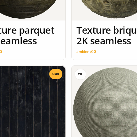
ture parquet
Texture briq
seamless
2K seamless
G
ambientCG
CC0
2K