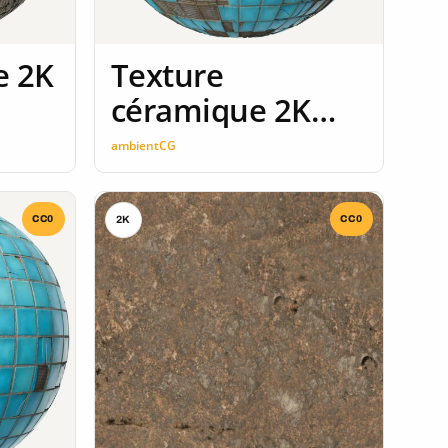
e 2K
Texture
céramique 2K
seamless
ambientCG
CC0
CC0
2K