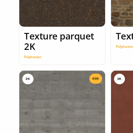
Texture parquet
Tex
2K
Polyhave
Polyhaven
CC0
2K
2K