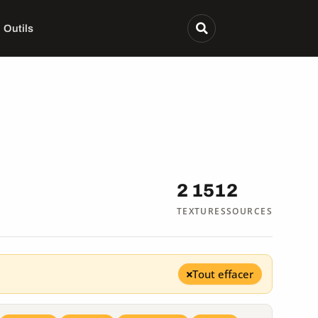
Outils
2 151
2
TEXTURES
SOURCES
Tout effacer