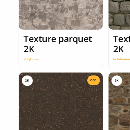
Texture parquet
Tex
2K
2K
Polyhaven
Polyhave
CC0
2K
2K