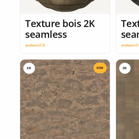
Texture bois 2K
Tex
seamless
sea
ambientCG
ambientC
CC0
2K
2K