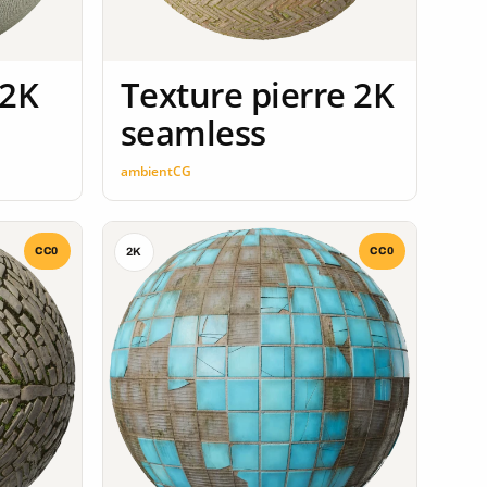
 2K
Texture pierre 2K
seamless
ambientCG
CC0
CC0
2K