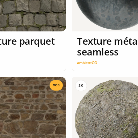
ture parquet
Texture méta
seamless
n
ambientCG
CC0
2K