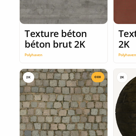
Texture béton
Tex
béton brut 2K
2K
Polyhaven
Polyhave
CC0
2K
2K