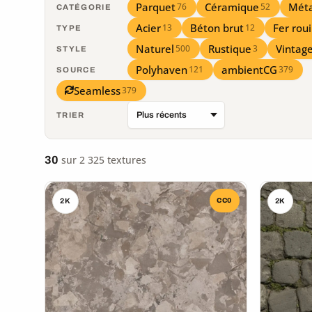
Parquet
Céramique
Méta
76
52
CATÉGORIE
Acier
Béton brut
Fer roui
13
12
TYPE
Naturel
Rustique
Vintag
500
3
STYLE
Polyhaven
ambientCG
121
379
SOURCE
Seamless
379
TRIER
sur 2 325 textures
30
CC0
2K
2K