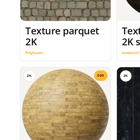
Texture parquet
Tex
2K
2K 
Polyhaven
ambientC
CC0
2K
2K