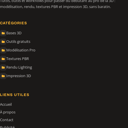
Tutos, outils et workflows pour passer du débutant au pro de la 3D :
modélisation, rendu, textures PBR et impression 3D, sans baratin.
CATÉGORIES
Bases 3D
Outils gratuits
Modélisation Pro
Textures PBR
Rendu Lighting
Impression 3D
LIENS UTILES
Accueil
À propos
Contact
Publicité