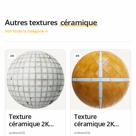
Autres textures
céramique
Voir toute la catégorie
2K
2K
Texture
Texture
céramique 2K
céramique 2K
seamless
seamless
ambientCG
ambientCG