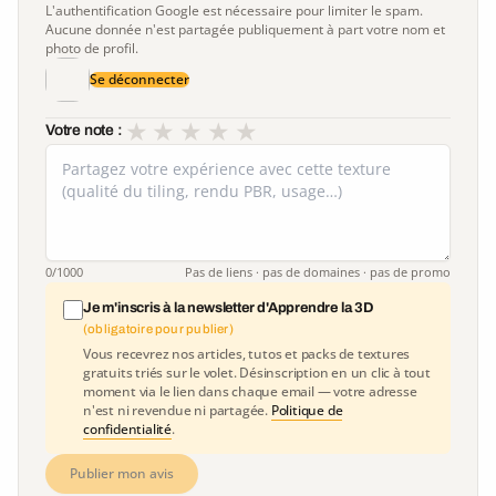
L'authentification Google est nécessaire pour limiter le spam.
Aucune donnée n'est partagée publiquement à part votre nom et
photo de profil.
Se déconnecter
★
★
★
★
★
Votre note :
0
/1000
Pas de liens · pas de domaines · pas de promo
Je m'inscris à la newsletter d'Apprendre la 3D
(obligatoire pour publier)
Vous recevrez nos articles, tutos et packs de textures
gratuits triés sur le volet. Désinscription en un clic à tout
moment via le lien dans chaque email — votre adresse
n'est ni revendue ni partagée.
Politique de
confidentialité
.
Publier mon avis