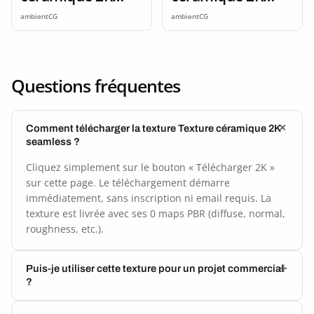
seamless
seamless
ambientCG
ambientCG
Questions fréquentes
Comment télécharger la texture Texture céramique 2K
seamless ?
Cliquez simplement sur le bouton « Télécharger 2K »
sur cette page. Le téléchargement démarre
immédiatement, sans inscription ni email requis. La
texture est livrée avec ses 0 maps PBR (diffuse, normal,
roughness, etc.).
Puis-je utiliser cette texture pour un projet commercial
?