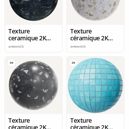
Texture
Texture
ceramique 2K
céramique 2K
seamless
seamless
ambientCG
ambientCG
2K
2K
Texture
Texture
céramique 2K
céramique 2K