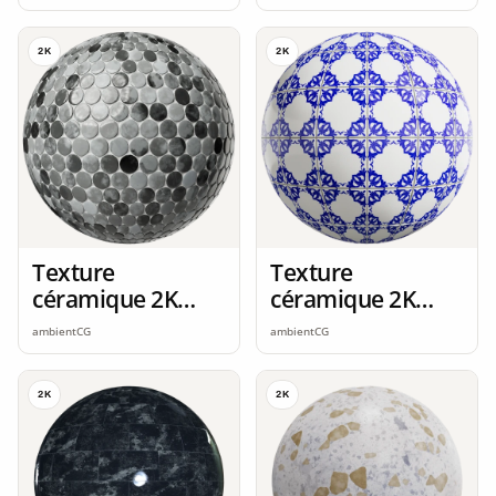
2K
2K
Texture
Texture
céramique 2K
céramique 2K
seamless
seamless
ambientCG
ambientCG
2K
2K