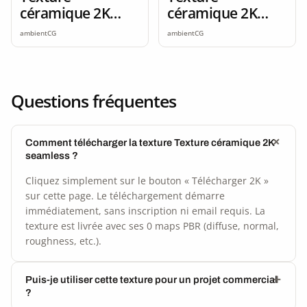
céramique 2K
céramique 2K
seamless
seamless
ambientCG
ambientCG
Questions fréquentes
Comment télécharger la texture Texture céramique 2K
seamless ?
Cliquez simplement sur le bouton « Télécharger 2K »
sur cette page. Le téléchargement démarre
immédiatement, sans inscription ni email requis. La
texture est livrée avec ses 0 maps PBR (diffuse, normal,
roughness, etc.).
Puis-je utiliser cette texture pour un projet commercial
?