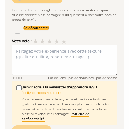
L'authentification Google est nécessaire pour limiter le spam.
Aucune donnée n'est partagée publiquement à part votre nom et
photo de profil.
Se déconnecter
★
★
★
★
★
Votre note :
0
/1000
Pas de liens · pas de domaines · pas de promo
Je m'inscris à la newsletter d'Apprendre la 3D
(obligatoire pour publier)
Vous recevrez nos articles, tutos et packs de textures
gratuits triés sur le volet. Désinscription en un clic à tout
moment via le lien dans chaque email — votre adresse
n'est ni revendue ni partagée.
Politique de
confidentialité
.