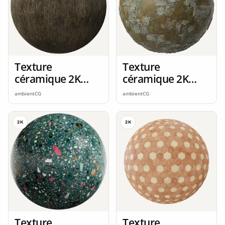
Texture
Texture
céramique 2K
céramique 2K
seamless
seamless
ambientCG
ambientCG
2K
2K
Texture
Texture