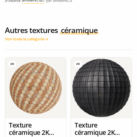
ambientCG
Source :
· par ambientCG
Autres textures
céramique
Voir toute la catégorie
2K
2K
Texture
Texture
céramique 2K
céramique 2K