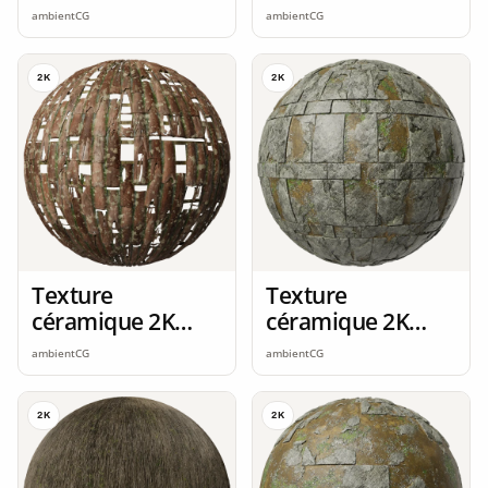
seamless
seamless
ambientCG
ambientCG
2K
2K
Texture
Texture
céramique 2K
céramique 2K
seamless
seamless
ambientCG
ambientCG
2K
2K