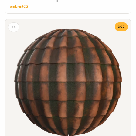
ambientCG
CC0
2K