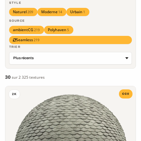
STYLE
Naturel
Moderne
Urbain
209
14
1
SOURCE
ambientCG
Polyhaven
219
5
Seamless
219
TRIER
30
sur 2 325 textures
CC0
2K