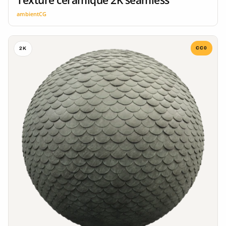
ambientCG
CC0
2K