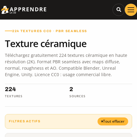
224 TEXTURES CC0 · PBR SEAMLESS
Texture céramique
Téléchargez gratuitement 224 textures céramique en haute
résolution (2K). Format PBR seamless avec maps diffuse,
normal, roughness et AO. Compatible Blender, Unreal
Engine, Unity. Licence CC0 : usage commercial libre.
224
2
TEXTURES
SOURCES
Tout effacer
FILTRES ACTIFS