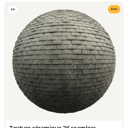
CC0
2K
Texture céramique 2K seamless