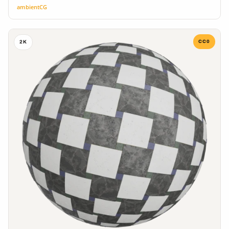
ambientCG
CC0
2K