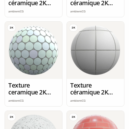
céramique 2K
céramique 2K
seamless
seamless
ambientCG
ambientCG
2K
2K
Texture
Texture
ceramique 2K
céramique 2K
seamless
seamless
ambientCG
ambientCG
2K
2K