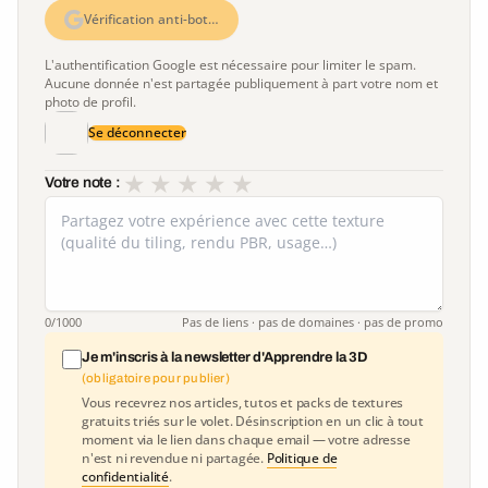
Vérification anti-bot…
L'authentification Google est nécessaire pour limiter le spam.
Aucune donnée n'est partagée publiquement à part votre nom et
photo de profil.
Se déconnecter
★
★
★
★
★
Votre note :
0
/1000
Pas de liens · pas de domaines · pas de promo
Je m'inscris à la newsletter d'Apprendre la 3D
(obligatoire pour publier)
Vous recevrez nos articles, tutos et packs de textures
gratuits triés sur le volet. Désinscription en un clic à tout
moment via le lien dans chaque email — votre adresse
n'est ni revendue ni partagée.
Politique de
confidentialité
.