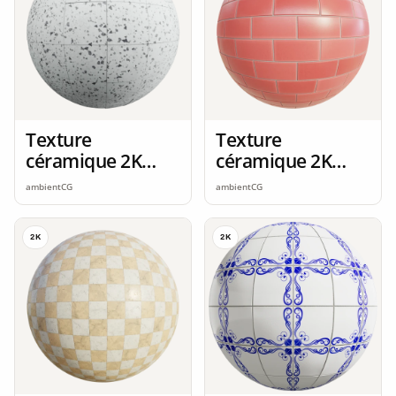
Texture
Texture
céramique 2K
céramique 2K
seamless
seamless
ambientCG
ambientCG
2K
2K