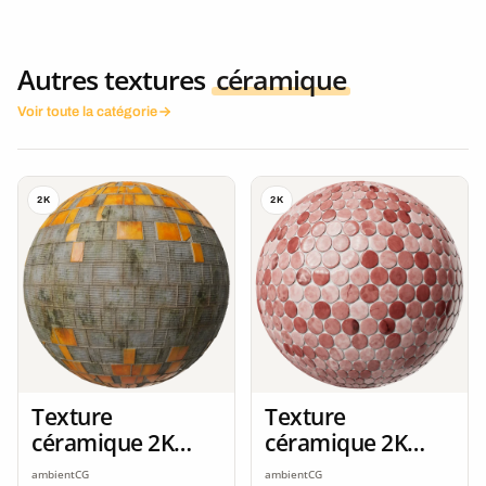
Autres textures
céramique
Voir toute la catégorie
2K
2K
Texture
Texture
céramique 2K
céramique 2K
seamless
seamless
ambientCG
ambientCG