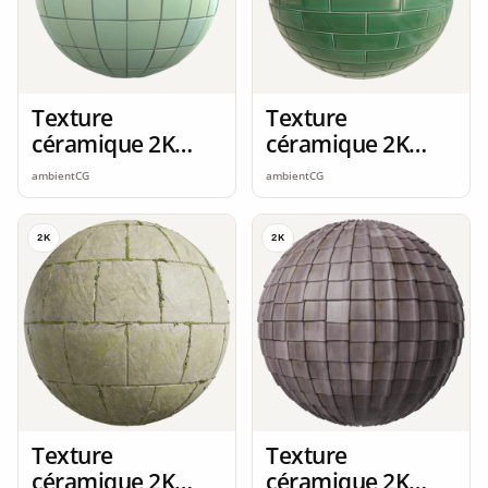
Texture
Texture
céramique 2K
céramique 2K
seamless
seamless
ambientCG
ambientCG
2K
2K
Texture
Texture
céramique 2K
céramique 2K