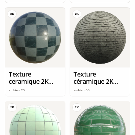
2K
2K
Texture
Texture
ceramique 2K
céramique 2K
seamless
seamless
ambientCG
ambientCG
2K
2K