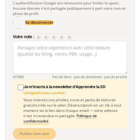
L'authentification Google est nécessaire pour limiter le spam.
Aucune donnée n'est partagée publiquement à part votre nom et
photo de profil.
Se déconnecter
★
★
★
★
★
Votre note :
0
/1000
Pas de liens · pas de domaines · pas de promo
Je m'inscris à la newsletter d'Apprendre la 3D
(obligatoire pour publier)
Vous recevrez nos articles, tutos et packs de textures
gratuits triés sur le volet. Désinscription en un clic à tout
moment via le lien dans chaque email — votre adresse
n'est ni revendue ni partagée.
Politique de
confidentialité
.
Publier mon avis