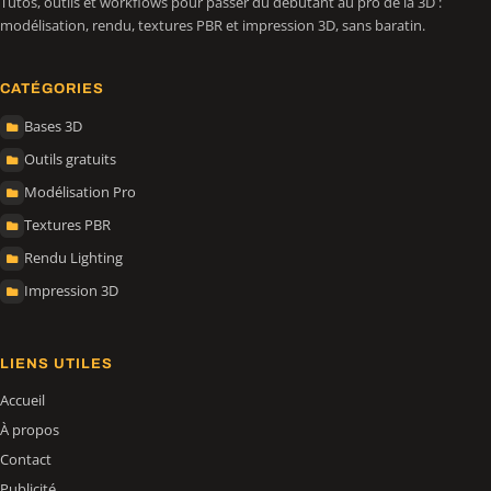
Tutos, outils et workflows pour passer du débutant au pro de la 3D :
modélisation, rendu, textures PBR et impression 3D, sans baratin.
CATÉGORIES
Bases 3D
Outils gratuits
Modélisation Pro
Textures PBR
Rendu Lighting
Impression 3D
LIENS UTILES
Accueil
À propos
Contact
Publicité