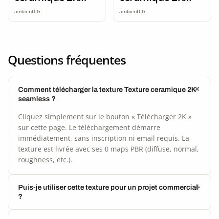
seamless
seamless
ambientCG
ambientCG
Questions fréquentes
Comment télécharger la texture Texture ceramique 2K
seamless ?
Cliquez simplement sur le bouton « Télécharger 2K »
sur cette page. Le téléchargement démarre
immédiatement, sans inscription ni email requis. La
texture est livrée avec ses 0 maps PBR (diffuse, normal,
roughness, etc.).
Puis-je utiliser cette texture pour un projet commercial
?