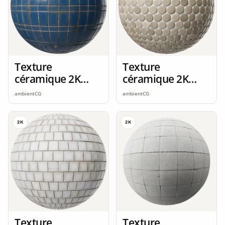
Texture
Texture
céramique 2K
céramique 2K
seamless
seamless
ambientCG
ambientCG
2K
2K
Texture
Texture