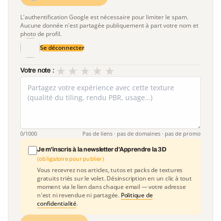
L'authentification Google est nécessaire pour limiter le spam.
Aucune donnée n'est partagée publiquement à part votre nom et
photo de profil.
Se déconnecter
★
★
★
★
★
Votre note :
0
/1000
Pas de liens · pas de domaines · pas de promo
Je m'inscris à la newsletter d'Apprendre la 3D
(obligatoire pour publier)
Vous recevrez nos articles, tutos et packs de textures
gratuits triés sur le volet. Désinscription en un clic à tout
moment via le lien dans chaque email — votre adresse
n'est ni revendue ni partagée.
Politique de
confidentialité
.