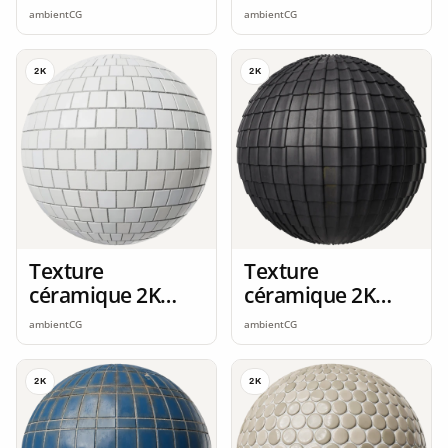
seamless
seamless
ambientCG
ambientCG
2K
2K
Texture
Texture
céramique 2K
céramique 2K
seamless
seamless
ambientCG
ambientCG
2K
2K