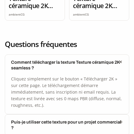
céramique 2K
céramique 2K
seamless
seamless
ambientCG
ambientCG
Questions fréquentes
Comment télécharger la texture Texture céramique 2K
seamless ?
Cliquez simplement sur le bouton « Télécharger 2K »
sur cette page. Le téléchargement démarre
immédiatement, sans inscription ni email requis. La
texture est livrée avec ses 0 maps PBR (diffuse, normal,
roughness, etc.).
Puis-je utiliser cette texture pour un projet commercial
?