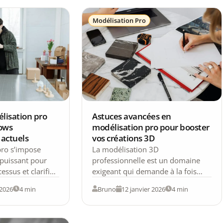
Modélisation Pro
élisation pro
Astuces avancées en
lows
modélisation pro pour booster
 actuels
vos créations 3D
pro s’impose
La modélisation 3D
puissant pour
professionnelle est un domaine
essus et clarifier
exigeant qui demande à la fois
plexes dans les
maîtrise technique et créativité.
 2026
4 min
Bruno
12 janvier 2026
4 min
technologiques
Pour sortir du lot et…