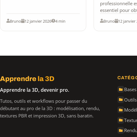
designer, architecte ou…
professionnelle es
essentiel pour ob
visuels à la fois r
Bruno
12 janvier 2026
4 min
Bruno
12 janvier
impactants. Qu’il 
d’architecture,…
Apprendre
la 3D
CATÉG
Bases
Apprendre la 3D, devenir pro.
Outils
Tutos, outils et workflows pour passer du
débutant au pro de la 3D : modélisation, rendu,
Modél
textures PBR et impression 3D, sans baratin.
Textu
Rendu