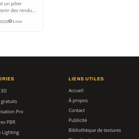
t un pilier
tenir des rendus
éalistes et
 2026
3 min
s’agisse
ORIES
LIENS UTILES
Accueil
 3D
À propos
 gratuits
Contact
isation Pro
Publicité
res PBR
Bibliothèque de textures
 Lighting