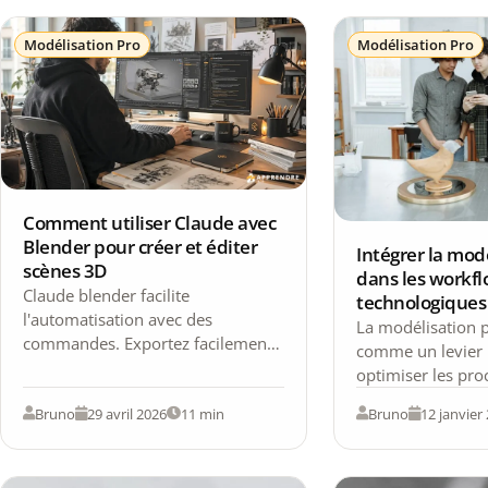
Modélisation Pro
Modélisation Pro
Comment utiliser Claude avec
Blender pour créer et éditer
Intégrer la mod
scènes 3D
dans les workf
Claude blender facilite
technologiques
l'automatisation avec des
La modélisation 
commandes. Exportez facilement
comme un levier 
vos modèles vers Sketchfab. ➤
optimiser les proc
Démarrez MAINTENANT !
les systèmes com
Bruno
29 avril 2026
11 min
Bruno
12 janvier
environnements 
modernes.…