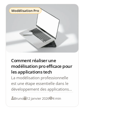
Modélisation Pro
Comment réaliser une
modélisation pro efficace pour
les applications tech
La modélisation professionnelle
est une étape essentielle dans le
développement des applications
tech. Elle permet de structurer
Bruno
12 janvier 2026
4 min
efficacement les données, les
processus…