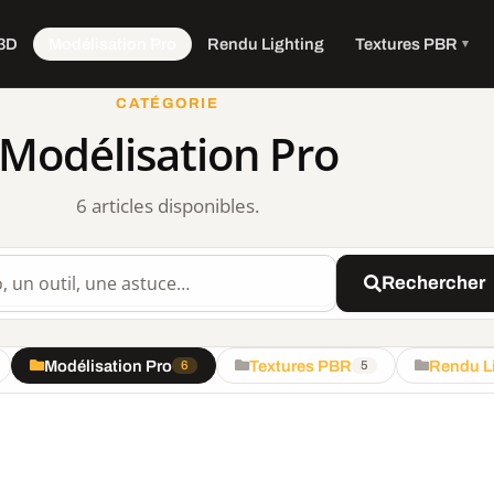
 3D
Modélisation Pro
Rendu Lighting
Textures PBR
CATÉGORIE
Modélisation Pro
6 articles disponibles.
site
Rechercher
Modélisation Pro
Textures PBR
Rendu L
6
5