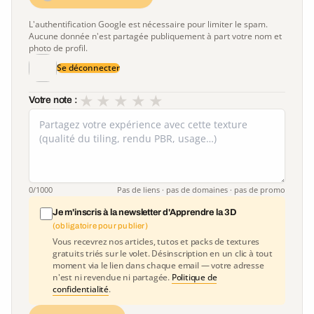
L'authentification Google est nécessaire pour limiter le spam.
Aucune donnée n'est partagée publiquement à part votre nom et
photo de profil.
Se déconnecter
★
★
★
★
★
Votre note :
0
/1000
Pas de liens · pas de domaines · pas de promo
Je m'inscris à la newsletter d'Apprendre la 3D
(obligatoire pour publier)
Vous recevrez nos articles, tutos et packs de textures
gratuits triés sur le volet. Désinscription en un clic à tout
moment via le lien dans chaque email — votre adresse
n'est ni revendue ni partagée.
Politique de
confidentialité
.