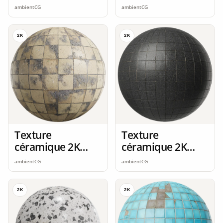
seamless
ardoise 2K
ambientCG
ambientCG
seamless
2K
2K
Texture
Texture
céramique 2K
céramique 2K
seamless
seamless
ambientCG
ambientCG
2K
2K