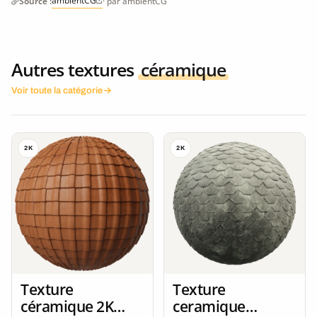
ambientCG
Source :
· par ambientCG
Autres textures
céramique
Voir toute la catégorie
2K
2K
Texture
Texture
céramique 2K
ceramique