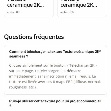
céramique 2K
ceramique 2K
seamless
seamless
ambientCG
ambientCG
Questions fréquentes
Comment télécharger la texture Texture céramique 2K
seamless ?
Cliquez simplement sur le bouton « Télécharger 2K »
sur cette page. Le téléchargement démarre
immédiatement, sans inscription ni email requis. La
texture est livrée avec ses 0 maps PBR (diffuse, normal,
roughness, etc.).
Puis-je utiliser cette texture pour un projet commercial
?