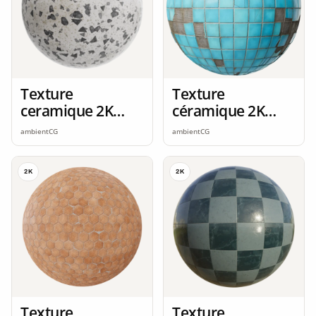
Texture
Texture
ceramique 2K
céramique 2K
seamless
seamless
ambientCG
ambientCG
2K
2K
Texture
Texture