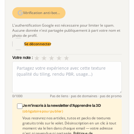
Vérification anti-bot…
L'authentification Google est nécessaire pour limiter le spam.
Aucune donnée n'est partagée publiquement à part votre nom et
photo de profil.
Se déconnecter
★
★
★
★
★
Votre note :
0
/1000
Pas de liens · pas de domaines · pas de promo
Je m'inscris à la newsletter d'Apprendre la 3D
(obligatoire pour publier)
Vous recevrez nos articles, tutos et packs de textures
gratuits triés sur le volet. Désinscription en un clic à tout
moment via le lien dans chaque email — votre adresse
n'est ni revendue ni partagée.
Politique de