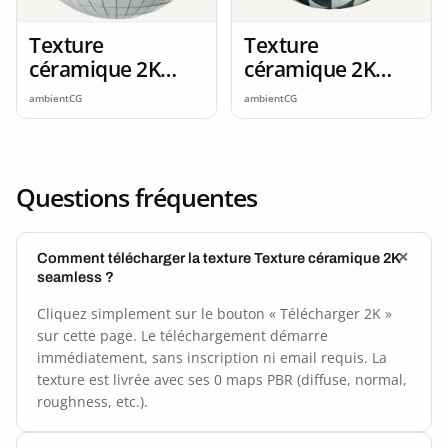
Texture
Texture
céramique 2K
céramique 2K
seamless
seamless
ambientCG
ambientCG
Questions fréquentes
Comment télécharger la texture Texture céramique 2K
seamless ?
Cliquez simplement sur le bouton « Télécharger 2K »
sur cette page. Le téléchargement démarre
immédiatement, sans inscription ni email requis. La
texture est livrée avec ses 0 maps PBR (diffuse, normal,
roughness, etc.).