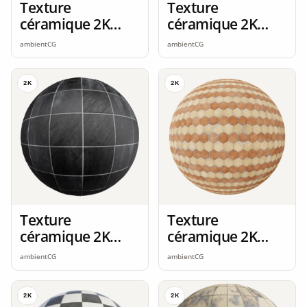
Texture
Texture
céramique 2K
céramique 2K
seamless
seamless
ambientCG
ambientCG
2K
2K
Texture
Texture
céramique 2K
céramique 2K
seamless
seamless
ambientCG
ambientCG
2K
2K