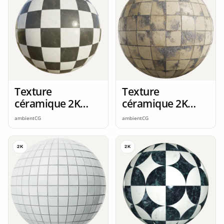
Texture
Texture
céramique 2K
céramique 2K
seamless
seamless
ambientCG
ambientCG
2K
2K