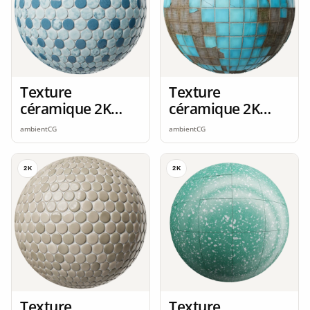
Texture
Texture
céramique 2K
céramique 2K
seamless
seamless
ambientCG
ambientCG
2K
2K
Texture
Texture