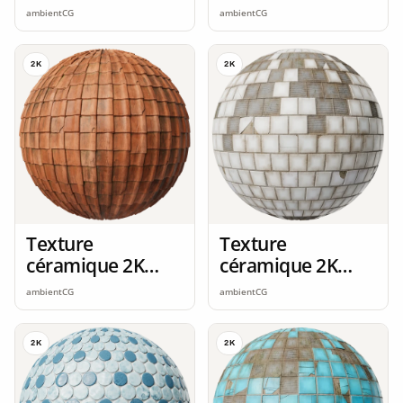
seamless
seamless
ambientCG
ambientCG
2K
2K
Texture
Texture
céramique 2K
céramique 2K
seamless
seamless
ambientCG
ambientCG
2K
2K