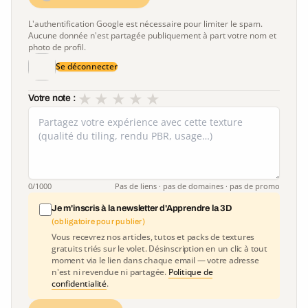
L'authentification Google est nécessaire pour limiter le spam.
Aucune donnée n'est partagée publiquement à part votre nom et
photo de profil.
Se déconnecter
★
★
★
★
★
Votre note :
0
/1000
Pas de liens · pas de domaines · pas de promo
Je m'inscris à la newsletter d'Apprendre la 3D
(obligatoire pour publier)
Vous recevrez nos articles, tutos et packs de textures
gratuits triés sur le volet. Désinscription en un clic à tout
moment via le lien dans chaque email — votre adresse
n'est ni revendue ni partagée.
Politique de
confidentialité
.