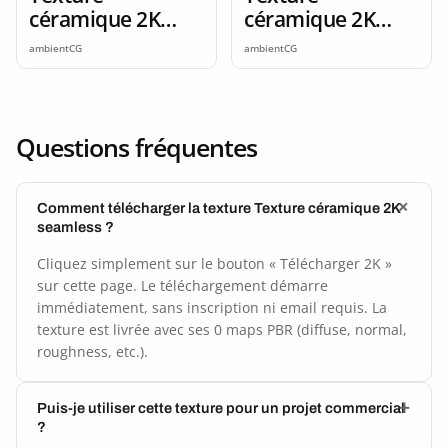
céramique 2K
céramique 2K
seamless
seamless
ambientCG
ambientCG
Questions fréquentes
Comment télécharger la texture Texture céramique 2K
seamless ?
Cliquez simplement sur le bouton « Télécharger 2K »
sur cette page. Le téléchargement démarre
immédiatement, sans inscription ni email requis. La
texture est livrée avec ses 0 maps PBR (diffuse, normal,
roughness, etc.).
Puis-je utiliser cette texture pour un projet commercial
?