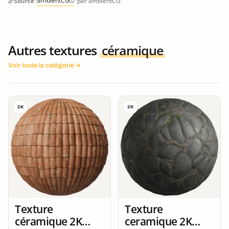
ambientCG
Source :
· par ambientCG
Autres textures
céramique
Voir toute la catégorie
2K
2K
Texture
Texture
céramique 2K
ceramique 2K