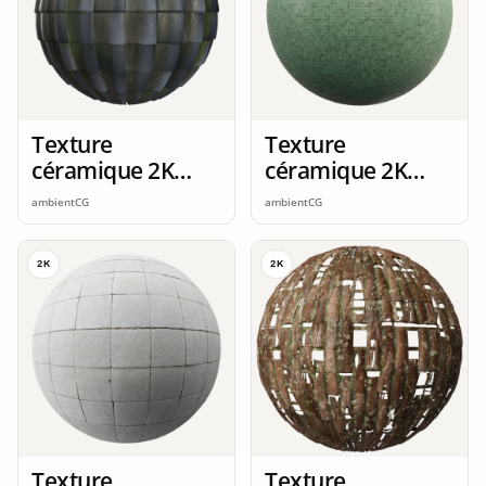
Texture
Texture
céramique 2K
céramique 2K
seamless
seamless
ambientCG
ambientCG
2K
2K
Texture
Texture