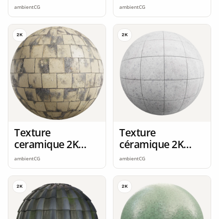
seamless
seamless
ambientCG
ambientCG
2K
2K
Texture
Texture
ceramique 2K
céramique 2K
seamless
seamless
ambientCG
ambientCG
2K
2K