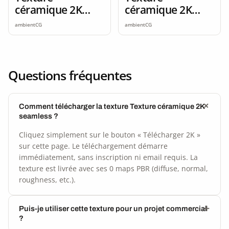
céramique 2K
céramique 2K
seamless
seamless
ambientCG
ambientCG
Questions fréquentes
Comment télécharger la texture Texture céramique 2K
seamless ?
Cliquez simplement sur le bouton « Télécharger 2K »
sur cette page. Le téléchargement démarre
immédiatement, sans inscription ni email requis. La
texture est livrée avec ses 0 maps PBR (diffuse, normal,
roughness, etc.).
Puis-je utiliser cette texture pour un projet commercial
?