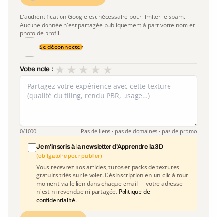
L'authentification Google est nécessaire pour limiter le spam.
Aucune donnée n'est partagée publiquement à part votre nom et
photo de profil.
Se déconnecter
★
★
★
★
★
Votre note :
0
/1000
Pas de liens · pas de domaines · pas de promo
Je m'inscris à la newsletter d'Apprendre la 3D
(obligatoire pour publier)
Vous recevrez nos articles, tutos et packs de textures
gratuits triés sur le volet. Désinscription en un clic à tout
moment via le lien dans chaque email — votre adresse
n'est ni revendue ni partagée.
Politique de
confidentialité
.