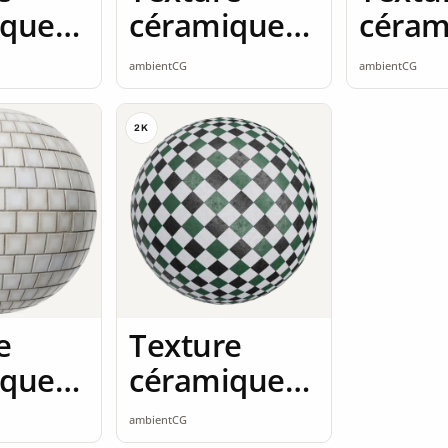
ique
céramique
céram
mless
2K seamless
2K se
ambientCG
ambientCG
2K
e
Texture
ique
céramique
mless
2K seamless
ambientCG