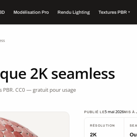
 3D
Modélisation Pro
Rendu Lighting
Textures PBR
ess
ique 2K seamless
 PBR. CC0 — gratuit pour usage
5 mai 2026
PUBLIÉ LE
MIS À
RÉSOLUTION
SE
2K
Ou