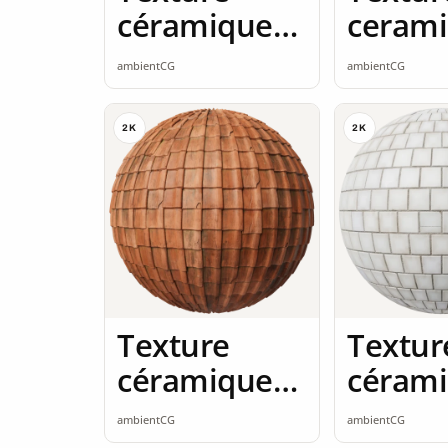
céramique
ceram
2K seamless
2K sea
ambientCG
ambientCG
2K
2K
Texture
Textur
céramique
céram
2K seamless
2K sea
ambientCG
ambientCG