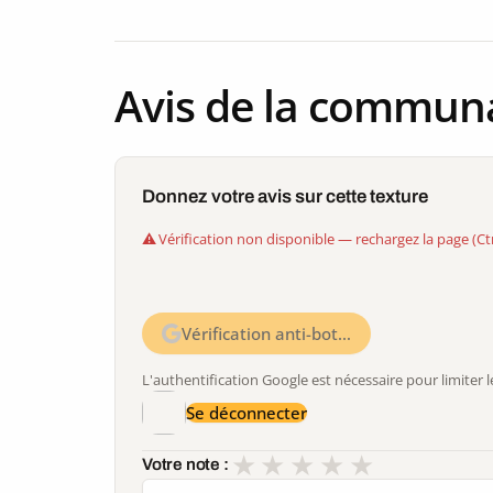
Avis de la commun
Donnez votre avis sur cette texture
Vérification non disponible — rechargez la page (Ct
Vérification anti-bot…
L'authentification Google est nécessaire pour limite
Se déconnecter
★
★
★
★
★
Votre note :