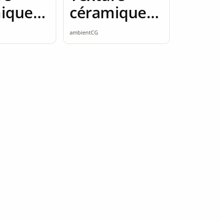
ique
céramique
amless
2K seamless
ambientCG