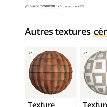
ambientCG
Source :
· par ambientCG
Autres textures
cé
2K
2K
Texture
Textur