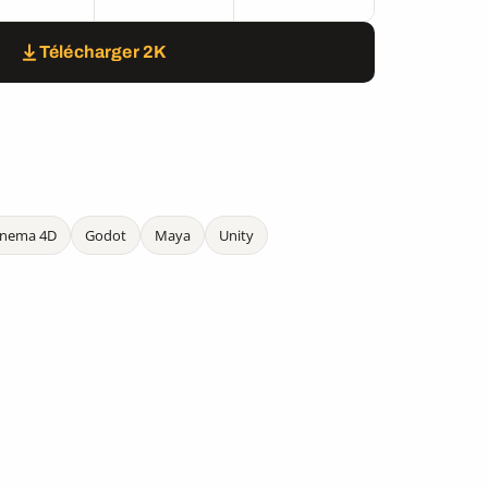
Télécharger 2K
inema 4D
Godot
Maya
Unity