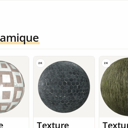
ramique
2K
2K
e
Texture
Textu