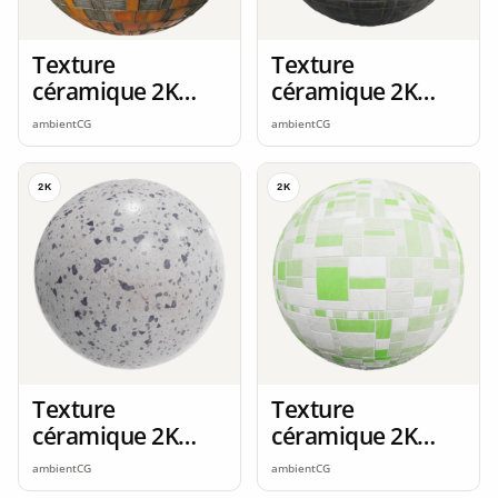
Texture
Texture
céramique 2K
céramique 2K
seamless
seamless
ambientCG
ambientCG
2K
2K
Texture
Texture
céramique 2K
céramique 2K
seamless
seamless
ambientCG
ambientCG