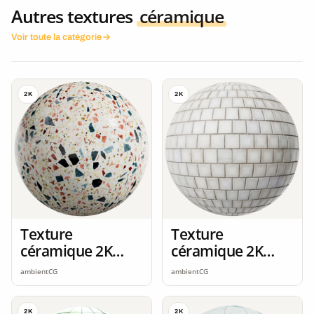
Autres textures
céramique
Voir toute la catégorie
2K
2K
Texture
Texture
céramique 2K
céramique 2K
seamless
seamless
ambientCG
ambientCG
2K
2K