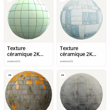
Texture
Texture
céramique 2K
céramique 2K
seamless
seamless
ambientCG
ambientCG
2K
2K