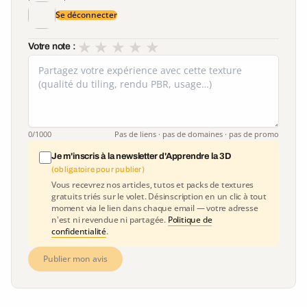
Se déconnecter
★
★
★
★
★
Votre note :
0
/1000
Pas de liens · pas de domaines · pas de promo
Je m'inscris à la newsletter d'Apprendre la 3D
(obligatoire pour publier)
Vous recevrez nos articles, tutos et packs de textures
gratuits triés sur le volet. Désinscription en un clic à tout
moment via le lien dans chaque email — votre adresse
n'est ni revendue ni partagée.
Politique de
confidentialité
.
Publier mon avis