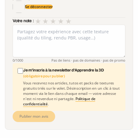
Se déconnecter
★
★
★
★
★
Votre note :
0
/1000
Pas de liens · pas de domaines · pas de promo
Je m'inscris à la newsletter d'Apprendre la 3D
(obligatoire pour publier)
Vous recevrez nos articles, tutos et packs de textures
gratuits triés sur le volet. Désinscription en un clic à tout
moment via le lien dans chaque email — votre adresse
n'est ni revendue ni partagée.
Politique de
confidentialité
.
Publier mon avis