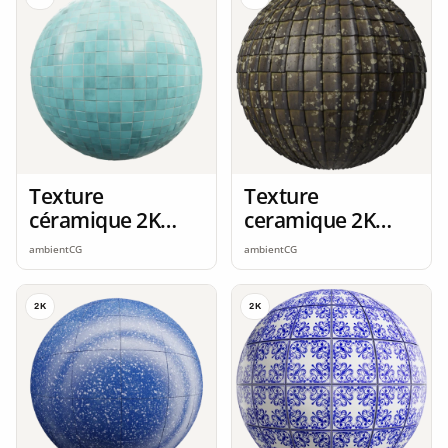
Texture
Texture
céramique 2K
ceramique 2K
seamless
seamless
ambientCG
ambientCG
2K
2K