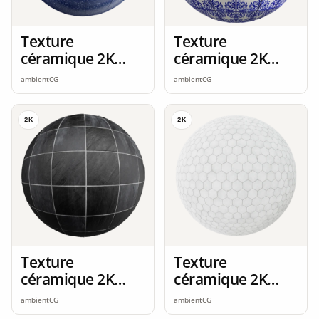
Texture
Texture
céramique 2K
céramique 2K
seamless
seamless
ambientCG
ambientCG
2K
2K
Texture
Texture
céramique 2K
céramique 2K
seamless
seamless
ambientCG
ambientCG