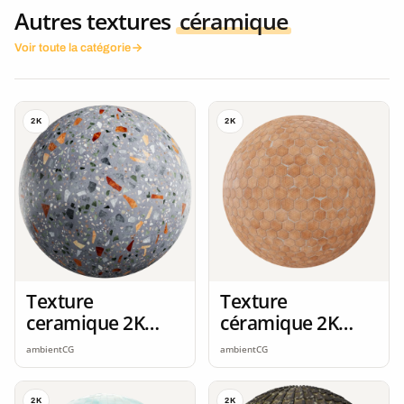
Autres textures
céramique
Voir toute la catégorie
2K
2K
Texture
Texture
ceramique 2K
céramique 2K
seamless
seamless
ambientCG
ambientCG
2K
2K