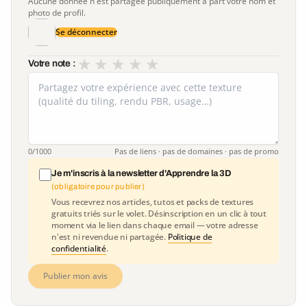
Aucune donnée n'est partagée publiquement à part votre nom et
photo de profil.
Se déconnecter
★
★
★
★
★
Votre note :
0
/1000
Pas de liens · pas de domaines · pas de promo
Je m'inscris à la newsletter d'Apprendre la 3D
(obligatoire pour publier)
Vous recevrez nos articles, tutos et packs de textures
gratuits triés sur le volet. Désinscription en un clic à tout
moment via le lien dans chaque email — votre adresse
n'est ni revendue ni partagée.
Politique de
confidentialité
.
Publier mon avis