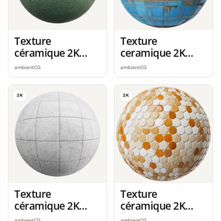
Texture
Texture
céramique 2K
ceramique 2K
seamless
seamless
ambientCG
ambientCG
2K
2K
Texture
Texture
céramique 2K
céramique 2K
seamless
seamless
ambientCG
ambientCG