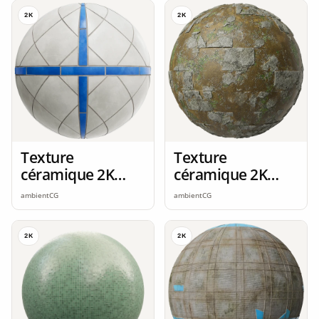
2K
2K
Texture
Texture
céramique 2K
céramique 2K
seamless
seamless
ambientCG
ambientCG
2K
2K