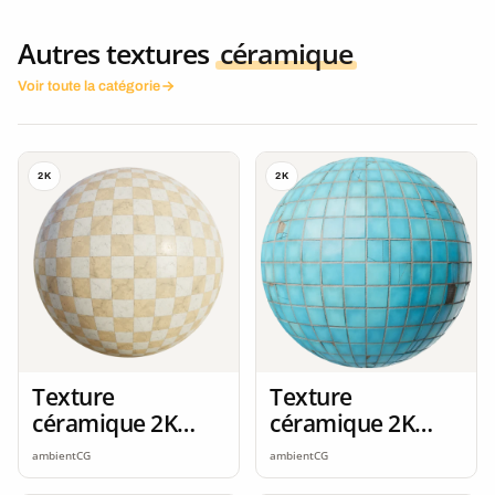
Autres textures
céramique
Voir toute la catégorie
2K
2K
Texture
Texture
céramique 2K
céramique 2K
seamless
seamless
ambientCG
ambientCG