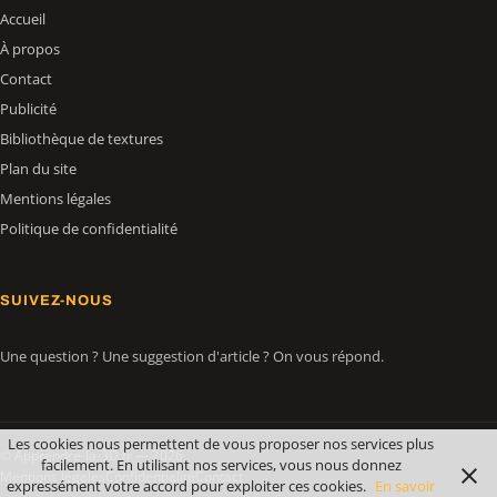
Accueil
À propos
Contact
Publicité
Bibliothèque de textures
Plan du site
Mentions légales
Politique de confidentialité
SUIVEZ-NOUS
Une question ? Une suggestion d'article ? On vous répond.
Les cookies nous permettent de vous proposer nos services plus
© Apprendre-la-3D.fr — 2026
facilement. En utilisant nos services, vous nous donnez
Mentions légales
Confidentialité
Contact
expressément votre accord pour exploiter ces cookies.
En savoir