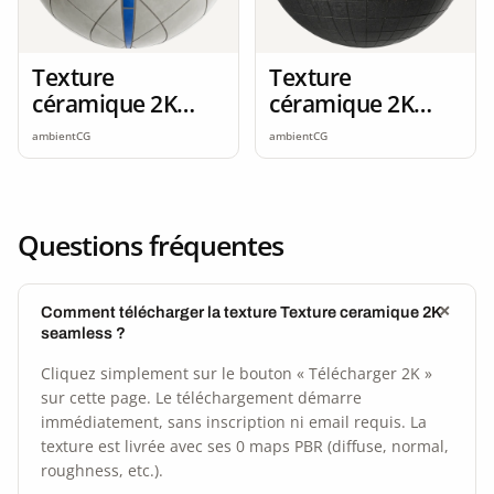
Texture
Texture
céramique 2K
céramique 2K
seamless
seamless
ambientCG
ambientCG
Questions fréquentes
Comment télécharger la texture Texture ceramique 2K
seamless ?
Cliquez simplement sur le bouton « Télécharger 2K »
sur cette page. Le téléchargement démarre
immédiatement, sans inscription ni email requis. La
texture est livrée avec ses 0 maps PBR (diffuse, normal,
roughness, etc.).