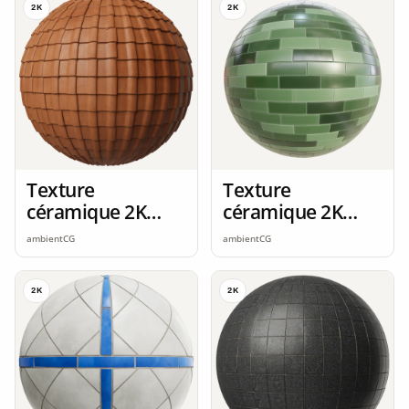
2K
2K
Texture
Texture
céramique 2K
céramique 2K
seamless
seamless
ambientCG
ambientCG
2K
2K