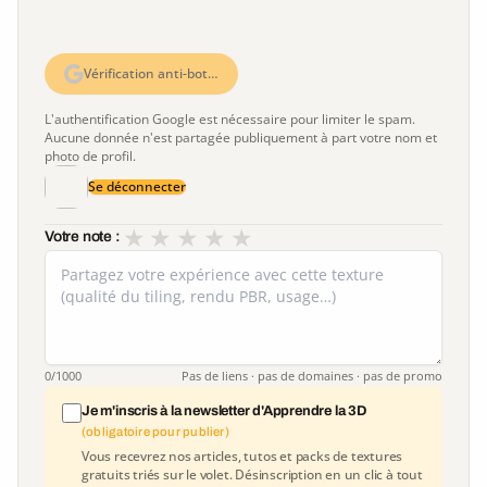
Vérification anti-bot…
L'authentification Google est nécessaire pour limiter le spam.
Aucune donnée n'est partagée publiquement à part votre nom et
photo de profil.
Se déconnecter
★
★
★
★
★
Votre note :
0
/1000
Pas de liens · pas de domaines · pas de promo
Je m'inscris à la newsletter d'Apprendre la 3D
(obligatoire pour publier)
Vous recevrez nos articles, tutos et packs de textures
gratuits triés sur le volet. Désinscription en un clic à tout