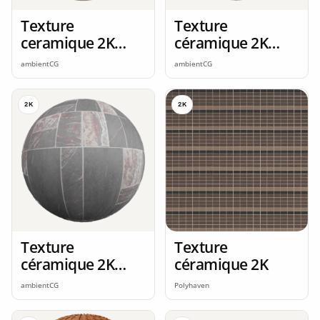
Texture
Texture
ceramique 2K
céramique 2K
seamless
seamless
ambientCG
ambientCG
2K
2K
Texture
Texture
céramique 2K
céramique 2K
seamless
ambientCG
Polyhaven