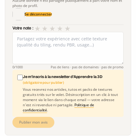
Aucune donnée n'est partagée publiquement à part votre nom et
photo de profil.
Se déconnecter
★
★
★
★
★
Votre note :
0
/1000
Pas de liens · pas de domaines · pas de promo
Je m'inscris à la newsletter d'Apprendre la 3D
(obligatoire pour publier)
Vous recevrez nos articles, tutos et packs de textures
gratuits triés sur le volet. Désinscription en un clic à tout
moment via le lien dans chaque email — votre adresse
n'est ni revendue ni partagée.
Politique de
confidentialité
.
Publier mon avis