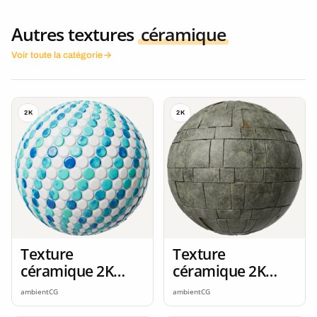
Autres textures
céramique
Voir toute la catégorie
2K
2K
Texture
Texture
céramique 2K
céramique 2K
seamless
seamless
ambientCG
ambientCG