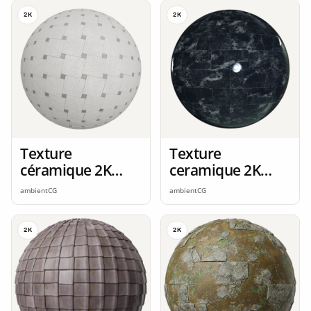
2K
2K
Texture
Texture
céramique 2K
ceramique 2K
seamless
seamless
ambientCG
ambientCG
2K
2K