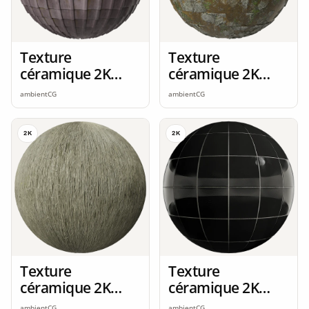
Texture
Texture
céramique 2K
céramique 2K
seamless
seamless
ambientCG
ambientCG
2K
2K
Texture
Texture
céramique 2K
céramique 2K
seamless
seamless
ambientCG
ambientCG