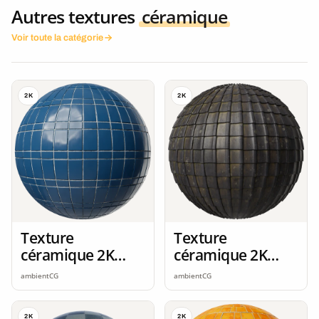
Autres textures
céramique
Voir toute la catégorie
2K
2K
Texture
Texture
céramique 2K
céramique 2K
seamless
seamless
ambientCG
ambientCG
2K
2K