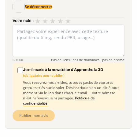
Se déconnecter
★
★
★
★
★
Votre note :
0
/1000
Pas de liens · pas de domaines · pas de promo
Je m'inscris à la newsletter d'Apprendre la 3D
(obligatoire pour publier)
Vous recevrez nos articles, tutos et packs de textures
gratuits triés sur le volet. Désinscription en un clic à tout
moment via le lien dans chaque email — votre adresse
n'est ni revendue ni partagée.
Politique de
confidentialité
.
Publier mon avis