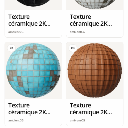
Texture
Texture
céramique 2K
céramique 2K
seamless
seamless
ambientCG
ambientCG
2K
2K
Texture
Texture
céramique 2K
céramique 2K
seamless
seamless
ambientCG
ambientCG