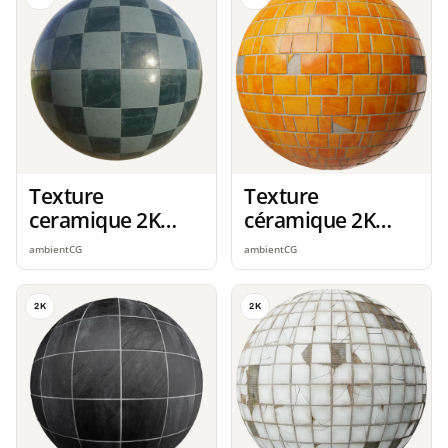
Texture
Texture
ceramique 2K
céramique 2K
seamless
seamless
ambientCG
ambientCG
2K
2K