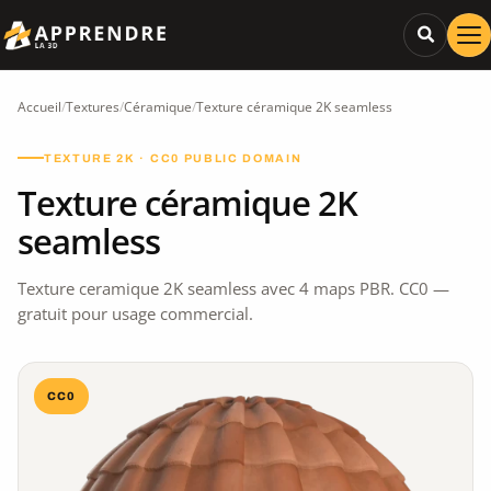
Accueil
/
Textures
/
Céramique
/
Texture céramique 2K seamless
TEXTURE 2K · CC0 PUBLIC DOMAIN
Texture céramique 2K
seamless
Texture ceramique 2K seamless avec 4 maps PBR. CC0 —
gratuit pour usage commercial.
CC0