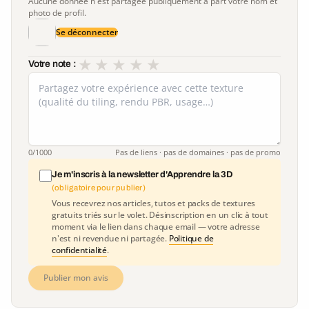
Aucune donnée n'est partagée publiquement à part votre nom et
photo de profil.
Se déconnecter
★
★
★
★
★
Votre note :
0
/1000
Pas de liens · pas de domaines · pas de promo
Je m'inscris à la newsletter d'Apprendre la 3D
(obligatoire pour publier)
Vous recevrez nos articles, tutos et packs de textures
gratuits triés sur le volet. Désinscription en un clic à tout
moment via le lien dans chaque email — votre adresse
n'est ni revendue ni partagée.
Politique de
confidentialité
.
Publier mon avis