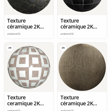
Texture
Texture
céramique 2K
céramique 2K
seamless
seamless
ambientCG
ambientCG
2K
2K
Texture
Texture
ceramique 2K
céramique 2K
seamless
seamless
ambientCG
ambientCG