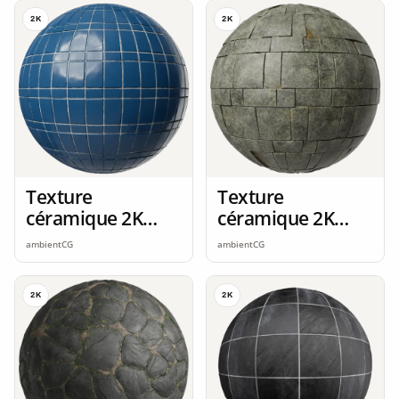
2K
2K
Texture
Texture
céramique 2K
céramique 2K
seamless
seamless
ambientCG
ambientCG
2K
2K