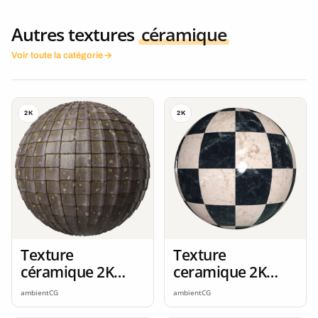
Autres textures
céramique
Voir toute la catégorie
2K
2K
Texture
Texture
céramique 2K
ceramique 2K
seamless
seamless
ambientCG
ambientCG