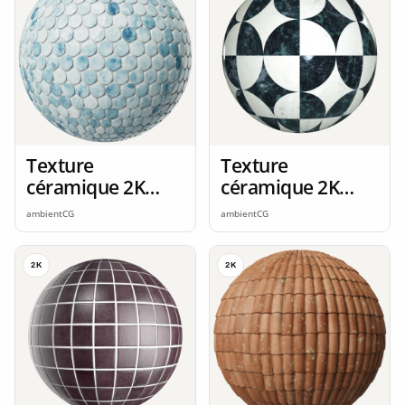
Texture
Texture
céramique 2K
céramique 2K
seamless
seamless
ambientCG
ambientCG
2K
2K