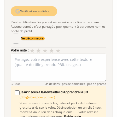
Vérification anti-bot…
L'authentification Google est nécessaire pour limiter le spam.
Aucune donnée n'est partagée publiquement à part votre nom et
photo de profil.
Se déconnecter
★
★
★
★
★
Votre note :
0
/1000
Pas de liens · pas de domaines · pas de promo
Je m'inscris à la newsletter d'Apprendre la 3D
(obligatoire pour publier)
Vous recevrez nos articles, tutos et packs de textures
gratuits triés sur le volet. Désinscription en un clic à tout
moment via le lien dans chaque email — votre adresse
n'est ni revendue ni partagée.
Politique de