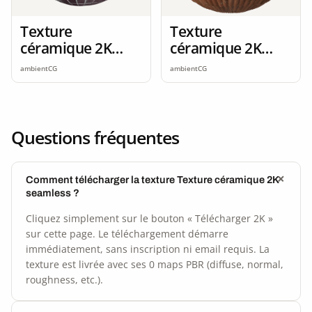
Texture
Texture
céramique 2K
céramique 2K
seamless
seamless
ambientCG
ambientCG
Questions fréquentes
Comment télécharger la texture Texture céramique 2K
seamless ?
Cliquez simplement sur le bouton « Télécharger 2K »
sur cette page. Le téléchargement démarre
immédiatement, sans inscription ni email requis. La
texture est livrée avec ses 0 maps PBR (diffuse, normal,
roughness, etc.).