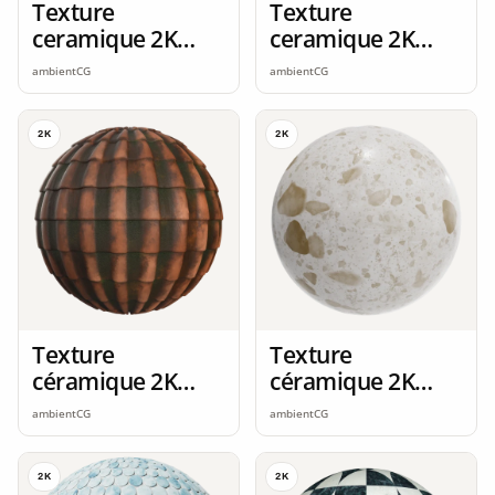
Texture
Texture
ceramique 2K
ceramique 2K
seamless
seamless
ambientCG
ambientCG
2K
2K
Texture
Texture
céramique 2K
céramique 2K
seamless
seamless
ambientCG
ambientCG
2K
2K