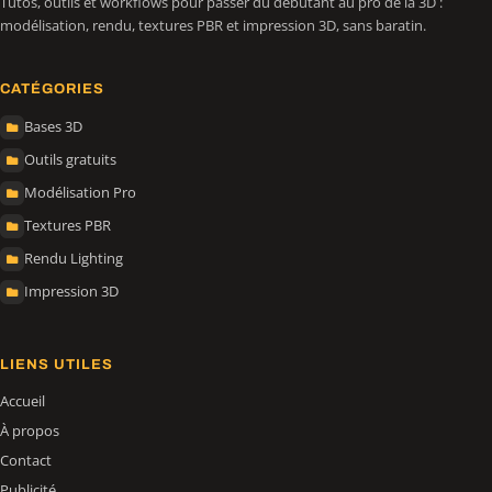
Tutos, outils et workflows pour passer du débutant au pro de la 3D :
modélisation, rendu, textures PBR et impression 3D, sans baratin.
CATÉGORIES
Bases 3D
Outils gratuits
Modélisation Pro
Textures PBR
Rendu Lighting
Impression 3D
LIENS UTILES
Accueil
À propos
Contact
Publicité