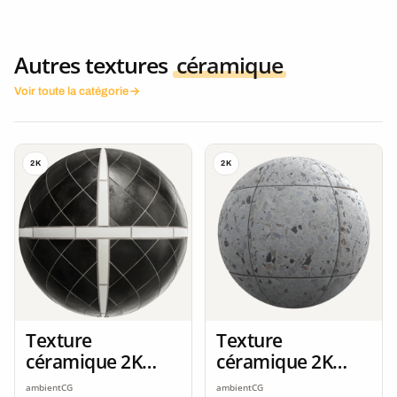
Autres textures
céramique
Voir toute la catégorie
2K
2K
Texture
Texture
céramique 2K
céramique 2K
seamless
seamless
ambientCG
ambientCG