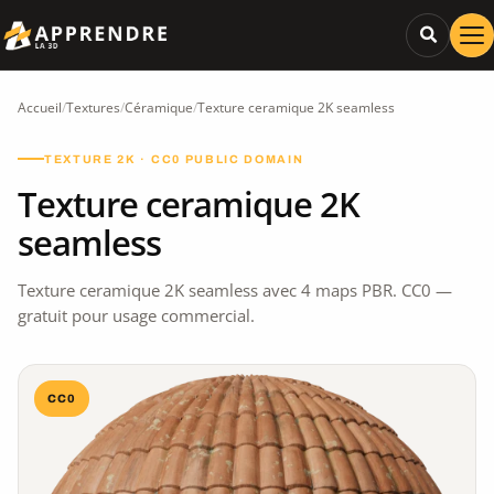
Accueil
/
Textures
/
Céramique
/
Texture ceramique 2K seamless
TEXTURE 2K · CC0 PUBLIC DOMAIN
Texture ceramique 2K
seamless
Texture ceramique 2K seamless avec 4 maps PBR. CC0 —
gratuit pour usage commercial.
CC0