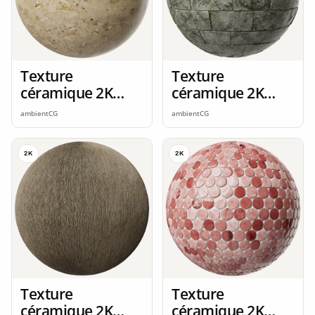
Texture
Texture
céramique 2K
céramique 2K
seamless
seamless
ambientCG
ambientCG
2K
2K
Texture
Texture
céramique 2K
céramique 2K