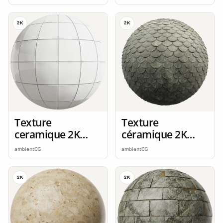
2K
2K
Texture
Texture
ceramique 2K
céramique 2K
seamless
seamless
ambientCG
ambientCG
2K
2K