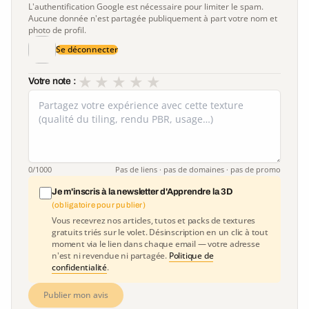
L'authentification Google est nécessaire pour limiter le spam.
Aucune donnée n'est partagée publiquement à part votre nom et
photo de profil.
Se déconnecter
★
★
★
★
★
Votre note :
0
/1000
Pas de liens · pas de domaines · pas de promo
Je m'inscris à la newsletter d'Apprendre la 3D
(obligatoire pour publier)
Vous recevrez nos articles, tutos et packs de textures
gratuits triés sur le volet. Désinscription en un clic à tout
moment via le lien dans chaque email — votre adresse
n'est ni revendue ni partagée.
Politique de
confidentialité
.
Publier mon avis