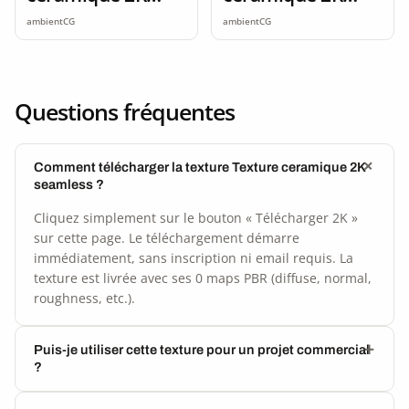
seamless
seamless
ambientCG
ambientCG
Questions fréquentes
Comment télécharger la texture Texture ceramique 2K
seamless ?
Cliquez simplement sur le bouton « Télécharger 2K »
sur cette page. Le téléchargement démarre
immédiatement, sans inscription ni email requis. La
texture est livrée avec ses 0 maps PBR (diffuse, normal,
roughness, etc.).
Puis-je utiliser cette texture pour un projet commercial
?