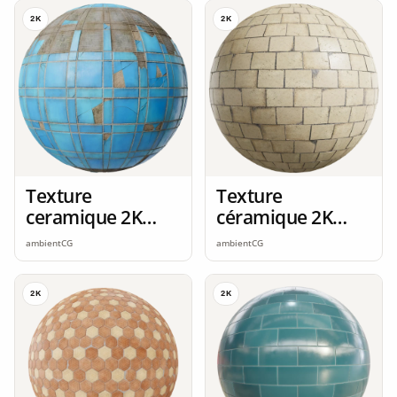
2K
2K
Texture
Texture
ceramique 2K
céramique 2K
seamless
seamless
ambientCG
ambientCG
2K
2K