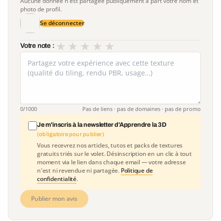
Aucune donnée n'est partagée publiquement à part votre nom et
photo de profil.
Se déconnecter
★
★
★
★
★
Votre note :
0
/1000
Pas de liens · pas de domaines · pas de promo
Je m'inscris à la newsletter d'Apprendre la 3D
(obligatoire pour publier)
Vous recevrez nos articles, tutos et packs de textures
gratuits triés sur le volet. Désinscription en un clic à tout
moment via le lien dans chaque email — votre adresse
n'est ni revendue ni partagée.
Politique de
confidentialité
.
Publier mon avis