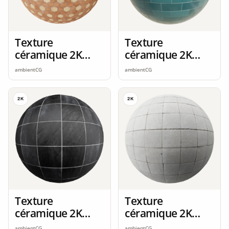
Texture
Texture
céramique 2K
céramique 2K
seamless
seamless
ambientCG
ambientCG
2K
2K
Texture
Texture
céramique 2K
céramique 2K
seamless
seamless
ambientCG
ambientCG