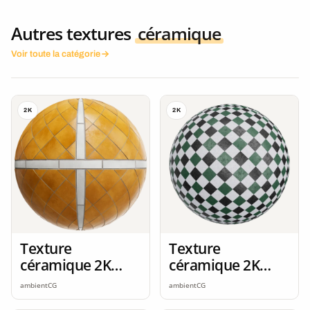
Autres textures
céramique
Voir toute la catégorie
2K
2K
Texture
Texture
céramique 2K
céramique 2K
seamless
seamless
ambientCG
ambientCG