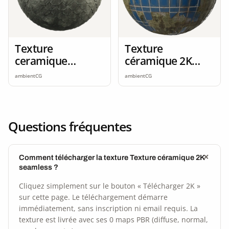
Texture
Texture
ceramique
céramique 2K
ardoise 2K
seamless
ambientCG
ambientCG
seamless
Questions fréquentes
Comment télécharger la texture Texture céramique 2K
seamless ?
Cliquez simplement sur le bouton « Télécharger 2K »
sur cette page. Le téléchargement démarre
immédiatement, sans inscription ni email requis. La
texture est livrée avec ses 0 maps PBR (diffuse, normal,