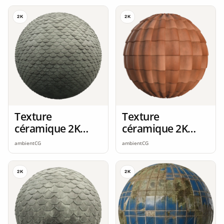
2K
2K
Texture
Texture
céramique 2K
céramique 2K
seamless
seamless
ambientCG
ambientCG
2K
2K