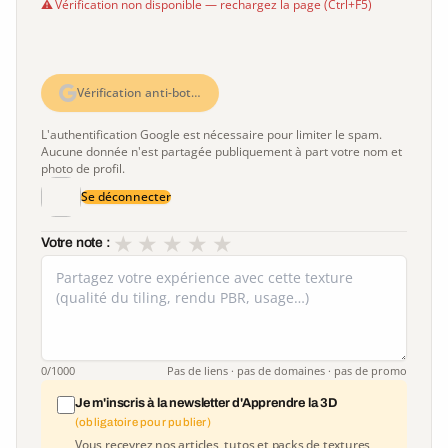
Vérification non disponible — rechargez la page (Ctrl+F5)
Vérification anti-bot…
L'authentification Google est nécessaire pour limiter le spam.
Aucune donnée n'est partagée publiquement à part votre nom et
photo de profil.
Se déconnecter
★
★
★
★
★
Votre note :
0
/1000
Pas de liens · pas de domaines · pas de promo
Je m'inscris à la newsletter d'Apprendre la 3D
(obligatoire pour publier)
Vous recevrez nos articles, tutos et packs de textures