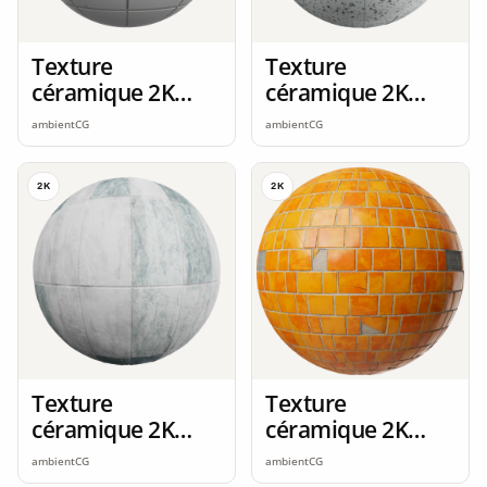
Texture
Texture
céramique 2K
céramique 2K
seamless
seamless
ambientCG
ambientCG
2K
2K
Texture
Texture
céramique 2K
céramique 2K
seamless
seamless
ambientCG
ambientCG