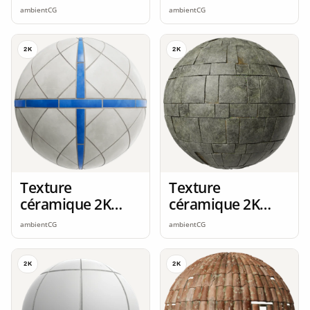
seamless
seamless
ambientCG
ambientCG
2K
2K
Texture
Texture
céramique 2K
céramique 2K
seamless
seamless
ambientCG
ambientCG
2K
2K