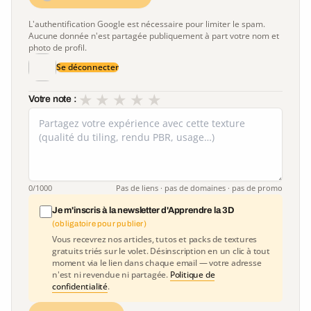
L'authentification Google est nécessaire pour limiter le spam.
Aucune donnée n'est partagée publiquement à part votre nom et
photo de profil.
Se déconnecter
★
★
★
★
★
Votre note :
0
/1000
Pas de liens · pas de domaines · pas de promo
Je m'inscris à la newsletter d'Apprendre la 3D
(obligatoire pour publier)
Vous recevrez nos articles, tutos et packs de textures
gratuits triés sur le volet. Désinscription en un clic à tout
moment via le lien dans chaque email — votre adresse
n'est ni revendue ni partagée.
Politique de
confidentialité
.