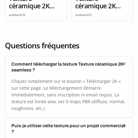
céramique 2K
céramique 2K
seamless
seamless
ambientCG
ambientCG
Questions fréquentes
Comment télécharger la texture Texture céramique 2K
seamless ?
Cliquez simplement sur le bouton « Télécharger 2K »
sur cette page. Le téléchargement démarre
immédiatement, sans inscription ni email requis. La
texture est livrée avec ses 0 maps PBR (diffuse, normal,
roughness, etc.).
Puis-je utiliser cette texture pour un projet commercial
?