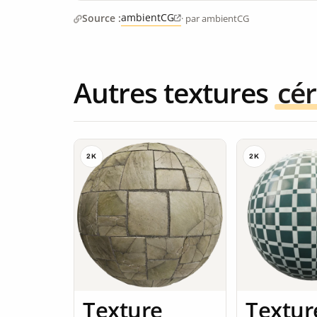
ambientCG
Source :
· par ambientCG
Autres textures
cé
2K
2K
Texture
Textur