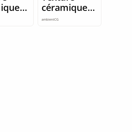
ique
céramique
amless
2K seamless
ambientCG