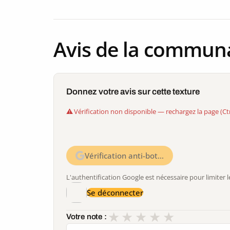
Avis de la commun
Donnez votre avis sur cette texture
Vérification non disponible — rechargez la page (Ct
Vérification anti-bot…
L'authentification Google est nécessaire pour limite
Se déconnecter
★
★
★
★
★
Votre note :