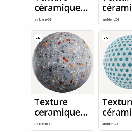
céramique
céram
2K seamless
2K sea
ambientCG
ambientCG
2K
2K
Texture
Textur
ceramique
céram
2K seamless
2K sea
ambientCG
ambientCG