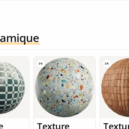
ramique
2K
2K
e
Texture
Textu