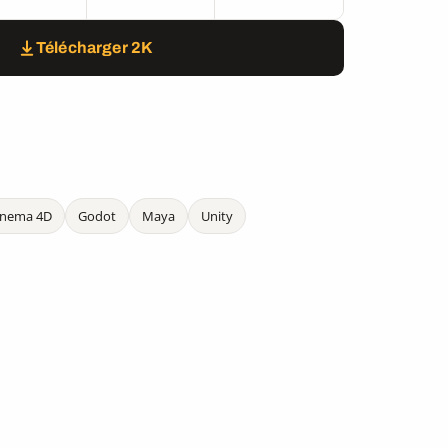
Télécharger 2K
inema 4D
Godot
Maya
Unity