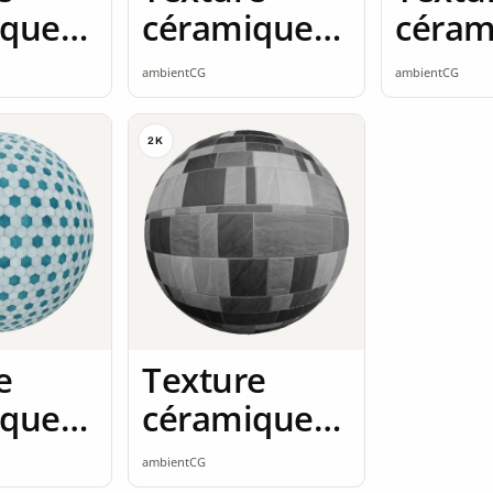
ique
céramique
céram
mless
2K seamless
2K se
ambientCG
ambientCG
2K
e
Texture
ique
céramique
mless
2K seamless
ambientCG