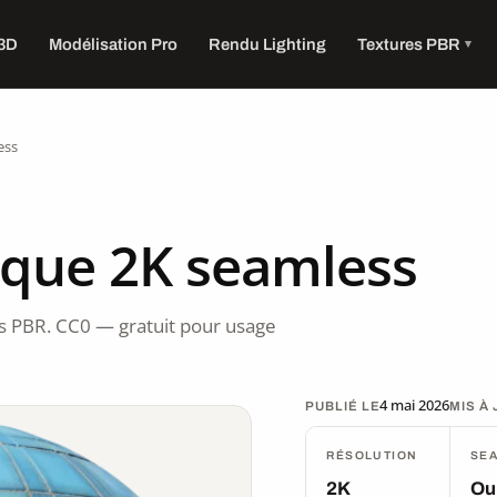
 3D
Modélisation Pro
Rendu Lighting
Textures PBR
ess
ique 2K seamless
 PBR. CC0 — gratuit pour usage
4 mai 2026
PUBLIÉ LE
MIS À
RÉSOLUTION
SE
2K
Ou