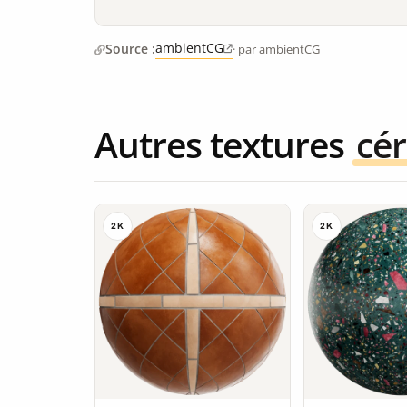
ambientCG
Source :
· par ambientCG
Autres textures
cé
2K
2K