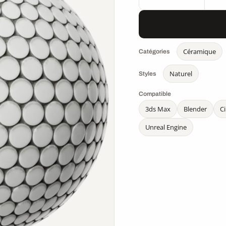
Céramique
Catégories
Naturel
Styles
Compatible
3ds Max
Blender
C
Unreal Engine