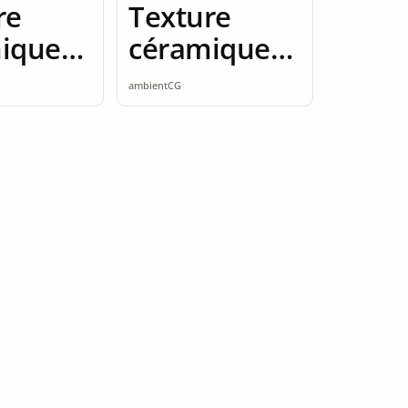
re
Texture
ique
céramique
amless
2K seamless
ambientCG