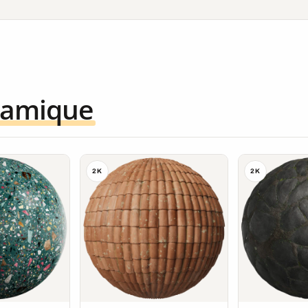
ramique
2K
2K