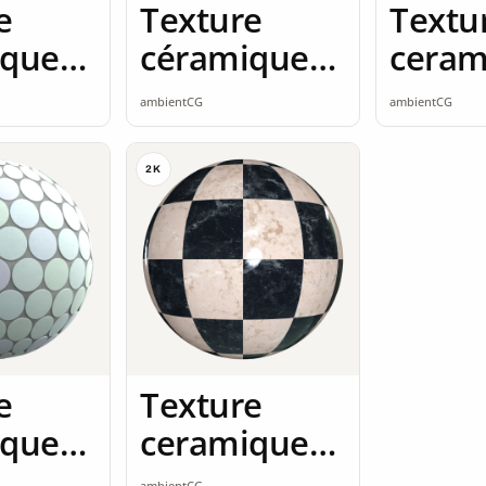
e
Texture
Textu
ique
céramique
ceram
mless
2K seamless
2K se
ambientCG
ambientCG
2K
e
Texture
ique
ceramique
mless
2K seamless
ambientCG