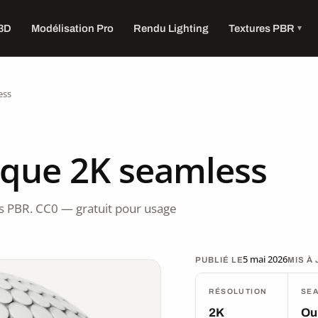
 3D
Modélisation Pro
Rendu Lighting
Textures PBR
ess
ique 2K seamless
 PBR. CC0 — gratuit pour usage
5 mai 2026
PUBLIÉ LE
MIS À
RÉSOLUTION
SE
2K
Ou