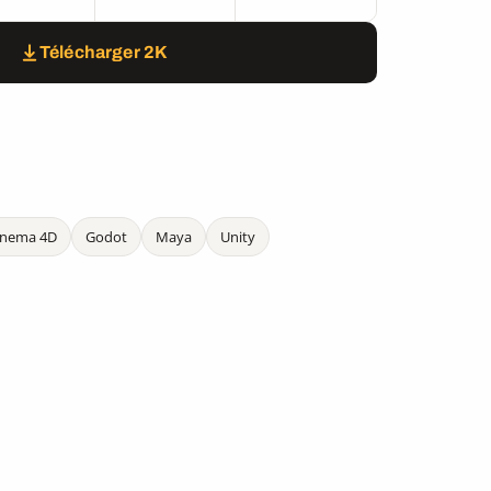
Télécharger 2K
inema 4D
Godot
Maya
Unity