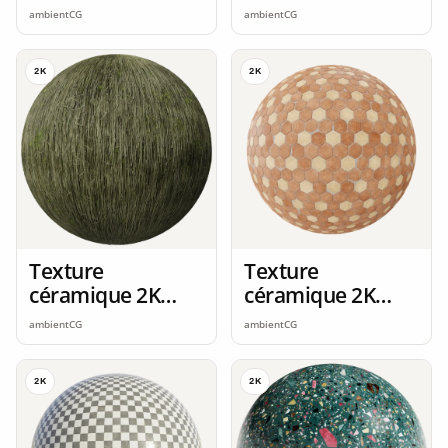
seamless
seamless
ambientCG
ambientCG
2K
2K
Texture
Texture
céramique 2K
céramique 2K
seamless
seamless
ambientCG
ambientCG
2K
2K