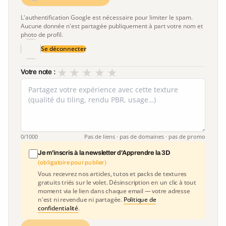
L'authentification Google est nécessaire pour limiter le spam.
Aucune donnée n'est partagée publiquement à part votre nom et
photo de profil.
Se déconnecter
★
★
★
★
★
Votre note :
0
/1000
Pas de liens · pas de domaines · pas de promo
Je m'inscris à la newsletter d'Apprendre la 3D
(obligatoire pour publier)
Vous recevrez nos articles, tutos et packs de textures
gratuits triés sur le volet. Désinscription en un clic à tout
moment via le lien dans chaque email — votre adresse
n'est ni revendue ni partagée.
Politique de
confidentialité
.