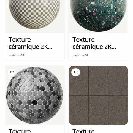
Texture
Texture
céramique 2K
céramique 2K
seamless
seamless
ambientCG
ambientCG
2K
2K
Texture
Texture