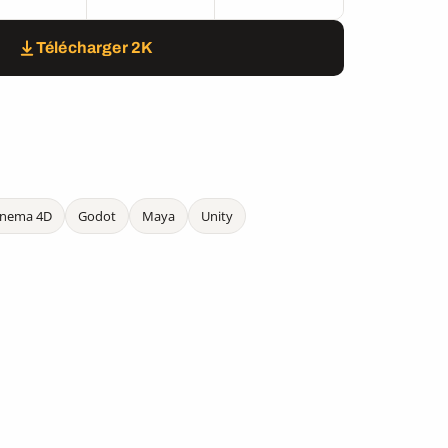
Télécharger 2K
inema 4D
Godot
Maya
Unity