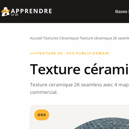
Bases
Accueil
/
Textures
/
Céramique
/
Texture céramique 2K seaml
TEXTURE 2K · CC0 PUBLIC DOMAIN
Texture céram
Texture ceramique 2K seamless avec 4 maps
commercial.
CC0