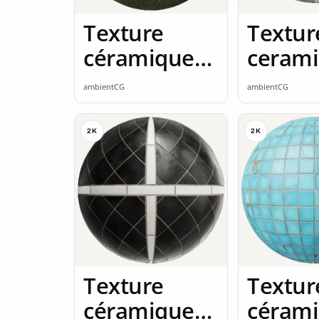
Texture
Textur
céramique
ceram
2K seamless
2K sea
ambientCG
ambientCG
2K
2K
Texture
Textur
céramique
céram