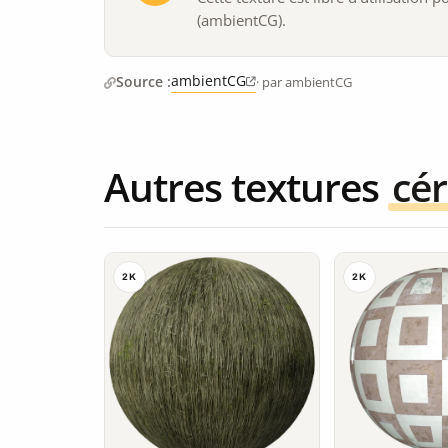
(ambientCG).
ambientCG
Source :
· par ambientCG
Autres textures
cé
2K
2K