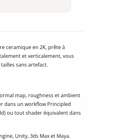
re ceramique en 2K, prête à
ntalement et verticalement, vous
ailles sans artefact.
, normal map, roughness et ambient
er dans un workflow Principled
ld) ou tout shader équivalent dans
gine, Unity, 3ds Max et Maya.