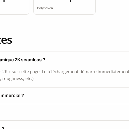
mless
2K
Polyhaven
tes
ramique 2K seamless ?
 2K » sur cette page. Le téléchargement démarre immédiatement, s
 roughness, etc.).
commercial ?
) ?