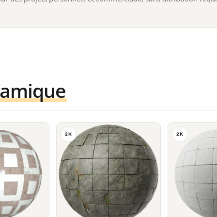
ramique
2K
2K