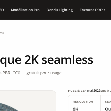
 3D
Modélisation Pro
Rendu Lighting
Textures PBR
ess
ique 2K seamless
 PBR. CC0 — gratuit pour usage
4 mai 2026
PUBLIÉ LE
MIS À
RÉSOLUTION
SE
2K
Ou