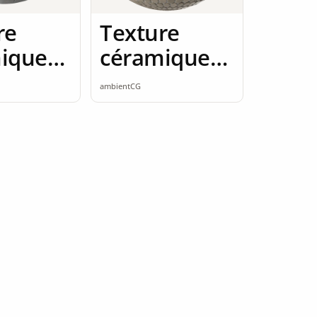
re
Texture
ique
céramique
amless
2K seamless
ambientCG