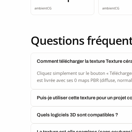
2K seamless
2K sea
ambientCG
ambientCG
Questions fréquen
Comment télécharger la texture Texture cé
Cliquez simplement sur le bouton « Télécharger
est livrée avec ses 0 maps PBR (diffuse, normal,
Puis-je utiliser cette texture pour un projet 
Quels logiciels 3D sont compatibles ?
La texture est-elle seamless (sans coutures