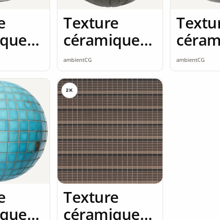
e
Texture
Textu
ique
céramique
céram
mless
2K seamless
2K se
ambientCG
ambientCG
2K
e
Texture
ique
céramique