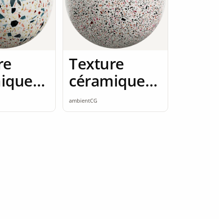
re
Texture
ique
céramique
amless
2K seamless
ambientCG