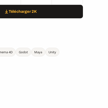
Télécharger 2K
inema 4D
Godot
Maya
Unity