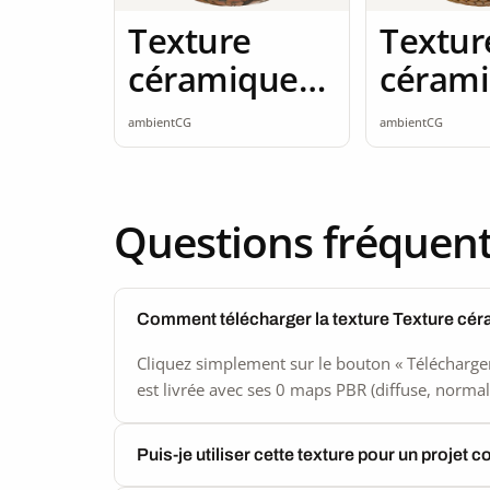
Texture
Textur
céramique
céram
2K seamless
2K sea
ambientCG
ambientCG
Questions fréquen
Comment télécharger la texture Texture cé
Cliquez simplement sur le bouton « Télécharger
est livrée avec ses 0 maps PBR (diffuse, normal,
Puis-je utiliser cette texture pour un projet 