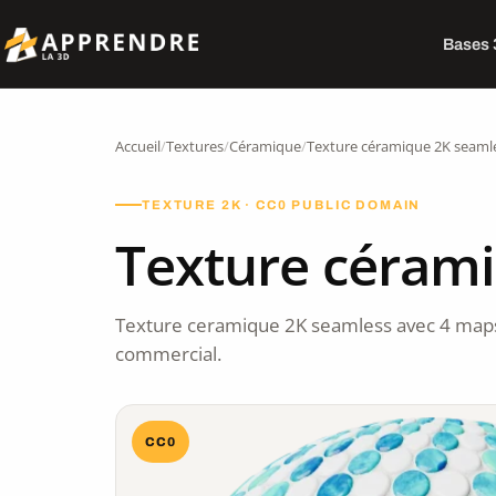
Bases
Accueil
/
Textures
/
Céramique
/
Texture céramique 2K seaml
TEXTURE 2K · CC0 PUBLIC DOMAIN
Texture céram
Texture ceramique 2K seamless avec 4 maps
commercial.
CC0