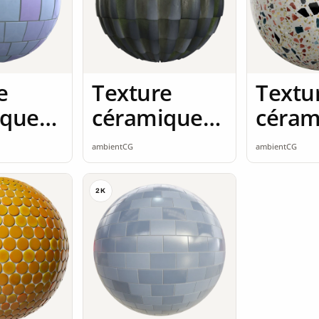
e
Texture
Textu
ique
céramique
céram
mless
2K seamless
2K se
ambientCG
ambientCG
2K