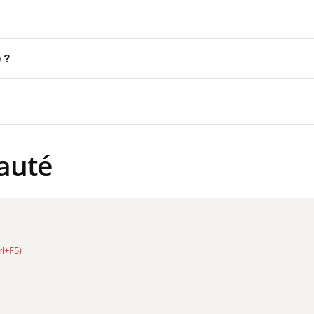
) ?
auté
rl+F5)