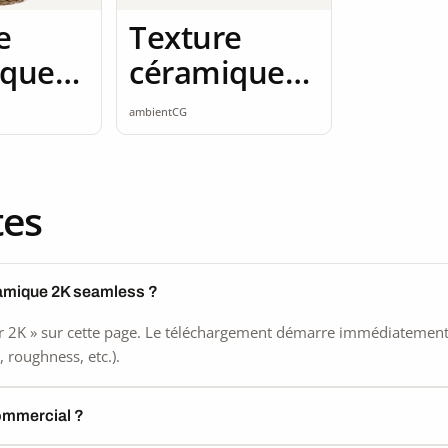
e
Texture
ique
céramique
mless
2K seamless
ambientCG
tes
ramique 2K seamless ?
 2K » sur cette page. Le téléchargement démarre immédiatement, s
 roughness, etc.).
commercial ?