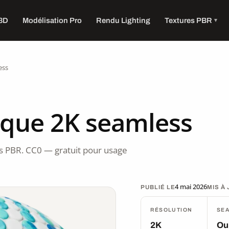
 3D
Modélisation Pro
Rendu Lighting
Textures PBR
ess
ique 2K seamless
 PBR. CC0 — gratuit pour usage
4 mai 2026
PUBLIÉ LE
MIS À
RÉSOLUTION
SE
2K
Ou