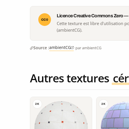
Licence Creative Commons Zero —
CC0
Cette texture est libre d'utilisation
(ambientCG).
ambientCG
Source :
· par ambientCG
Autres textures
cé
2K
2K