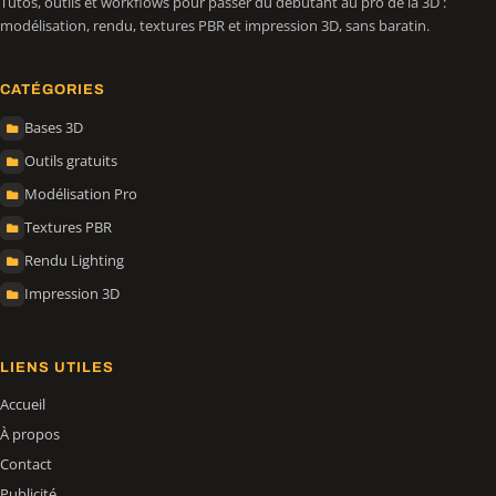
Tutos, outils et workflows pour passer du débutant au pro de la 3D :
modélisation, rendu, textures PBR et impression 3D, sans baratin.
CATÉGORIES
Bases 3D
Outils gratuits
Modélisation Pro
Textures PBR
Rendu Lighting
Impression 3D
LIENS UTILES
Accueil
À propos
Contact
Publicité