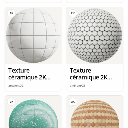
2K
2K
Texture
Texture
céramique 2K
céramique 2K
seamless
seamless
ambientCG
ambientCG
2K
2K