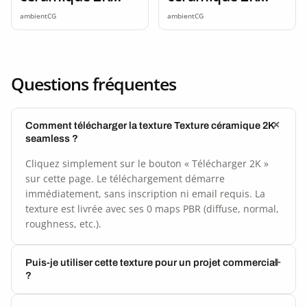
seamless
seamless
ambientCG
ambientCG
Questions fréquentes
Comment télécharger la texture Texture céramique 2K
seamless ?
Cliquez simplement sur le bouton « Télécharger 2K »
sur cette page. Le téléchargement démarre
immédiatement, sans inscription ni email requis. La
texture est livrée avec ses 0 maps PBR (diffuse, normal,
roughness, etc.).
Puis-je utiliser cette texture pour un projet commercial
?