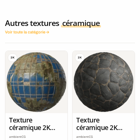
Autres textures
céramique
Voir toute la catégorie
2K
2K
Texture
Texture
céramique 2K
céramique 2K
seamless
seamless
ambientCG
ambientCG