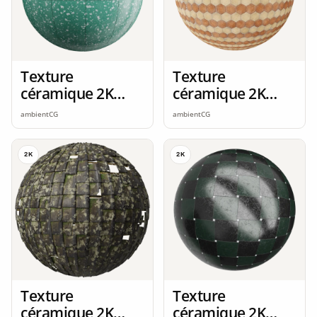
Texture
Texture
céramique 2K
céramique 2K
seamless
seamless
ambientCG
ambientCG
2K
2K
Texture
Texture
céramique 2K
céramique 2K