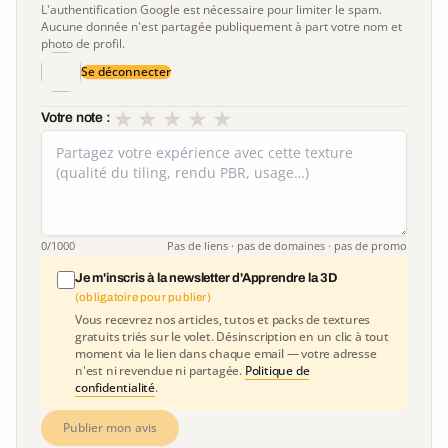
L'authentification Google est nécessaire pour limiter le spam.
Aucune donnée n'est partagée publiquement à part votre nom et
photo de profil.
Se déconnecter
★
★
★
★
★
Votre note :
0
/1000
Pas de liens · pas de domaines · pas de promo
Je m'inscris à la newsletter d'Apprendre la 3D
(obligatoire pour publier)
Vous recevrez nos articles, tutos et packs de textures
gratuits triés sur le volet. Désinscription en un clic à tout
moment via le lien dans chaque email — votre adresse
n'est ni revendue ni partagée.
Politique de
confidentialité
.
Publier mon avis