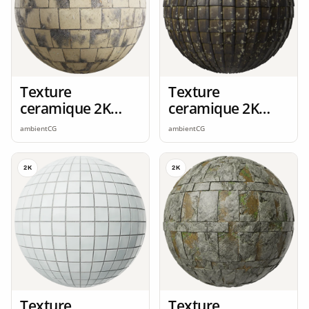
Texture
Texture
ceramique 2K
ceramique 2K
seamless
seamless
ambientCG
ambientCG
2K
2K
Texture
Texture