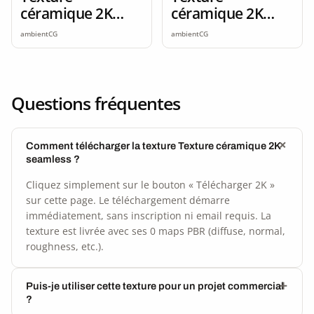
céramique 2K
céramique 2K
seamless
seamless
ambientCG
ambientCG
Questions fréquentes
Comment télécharger la texture Texture céramique 2K
seamless ?
Cliquez simplement sur le bouton « Télécharger 2K »
sur cette page. Le téléchargement démarre
immédiatement, sans inscription ni email requis. La
texture est livrée avec ses 0 maps PBR (diffuse, normal,
roughness, etc.).
Puis-je utiliser cette texture pour un projet commercial
?