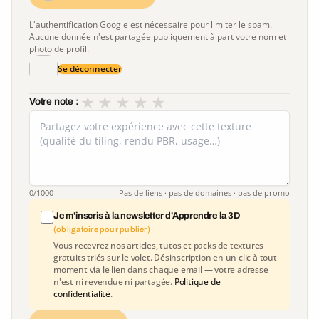
L'authentification Google est nécessaire pour limiter le spam.
Aucune donnée n'est partagée publiquement à part votre nom et
photo de profil.
Se déconnecter
★
★
★
★
★
Votre note :
0
/1000
Pas de liens · pas de domaines · pas de promo
Je m'inscris à la newsletter d'Apprendre la 3D
(obligatoire pour publier)
Vous recevrez nos articles, tutos et packs de textures
gratuits triés sur le volet. Désinscription en un clic à tout
moment via le lien dans chaque email — votre adresse
n'est ni revendue ni partagée.
Politique de
confidentialité
.