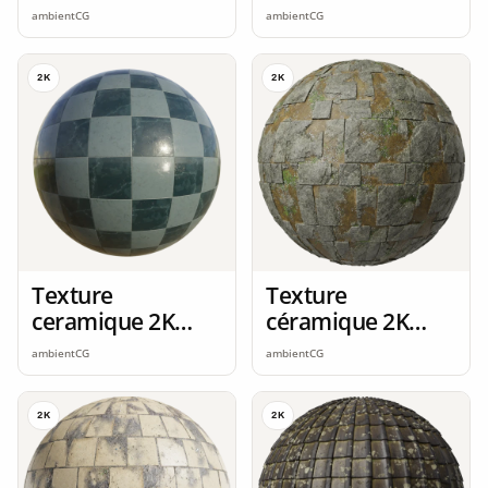
seamless
seamless
ambientCG
ambientCG
2K
2K
Texture
Texture
ceramique 2K
céramique 2K
seamless
seamless
ambientCG
ambientCG
2K
2K