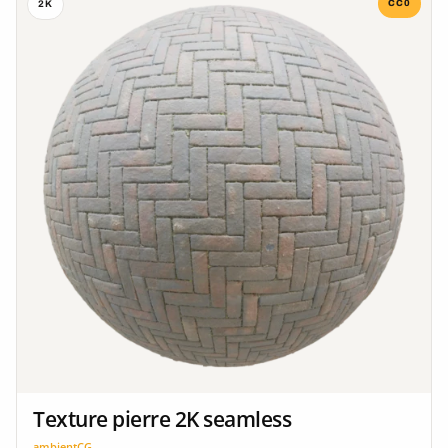
CC0
2K
Texture pierre 2K seamless
ambientCG