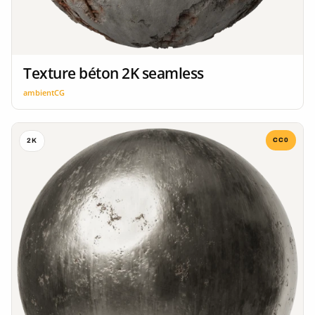
Texture béton 2K seamless
ambientCG
CC0
2K