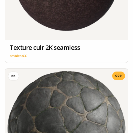
Texture cuir 2K seamless
ambientCG
CC0
2K