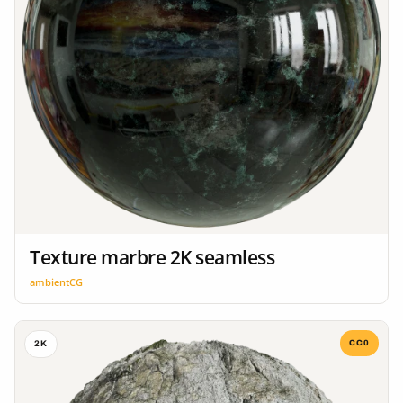
Texture marbre 2K seamless
ambientCG
CC0
2K