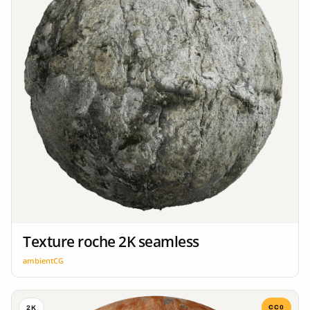
Texture roche 2K seamless
ambientCG
CC0
2K