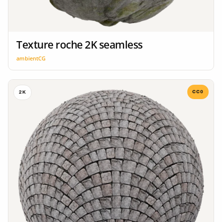
Texture roche 2K seamless
ambientCG
CC0
2K