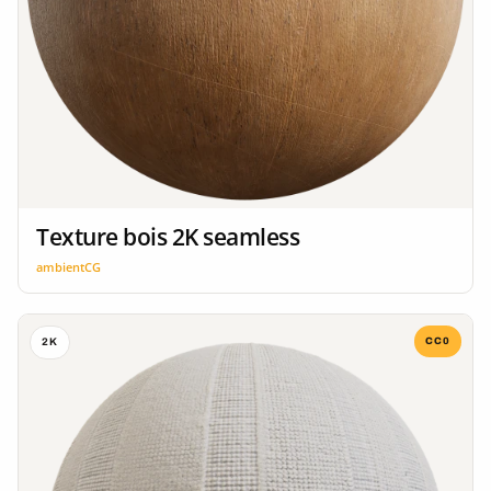
Texture bois 2K seamless
ambientCG
CC0
2K