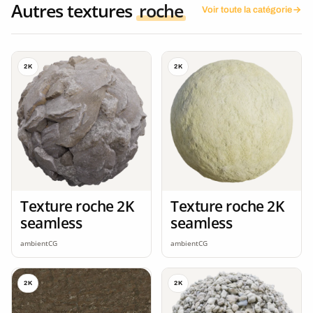
Autres textures
roche
Voir toute la catégorie
2K
2K
Texture roche 2K
Texture roche 2K
seamless
seamless
ambientCG
ambientCG
2K
2K