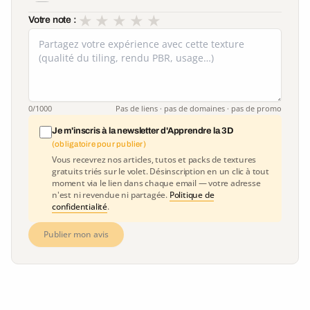
★
★
★
★
★
Votre note :
0
/1000
Pas de liens · pas de domaines · pas de promo
Je m'inscris à la newsletter d'Apprendre la 3D
(obligatoire pour publier)
Vous recevrez nos articles, tutos et packs de textures
gratuits triés sur le volet. Désinscription en un clic à tout
moment via le lien dans chaque email — votre adresse
n'est ni revendue ni partagée.
Politique de
confidentialité
.
Publier mon avis