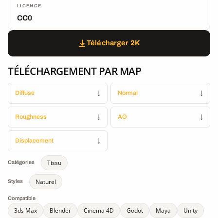
LICENCE
CC0
Télécharger 2K
TÉLÉCHARGEMENT PAR MAP
Diffuse
↓
Normal
↓
Roughness
↓
AO
↓
Displacement
↓
Tissu
Catégories
Naturel
Styles
Compatible
3ds Max
Blender
Cinema 4D
Godot
Maya
Unity