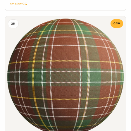
ambientCG
CC0
2K