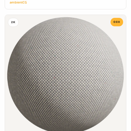
ambientCG
CC0
2K