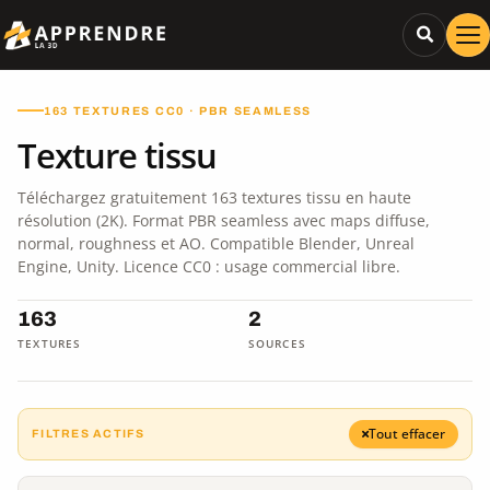
163 TEXTURES CC0 · PBR SEAMLESS
Texture tissu
Téléchargez gratuitement 163 textures tissu en haute
résolution (2K). Format PBR seamless avec maps diffuse,
normal, roughness et AO. Compatible Blender, Unreal
Engine, Unity. Licence CC0 : usage commercial libre.
163
2
TEXTURES
SOURCES
Tout effacer
FILTRES ACTIFS