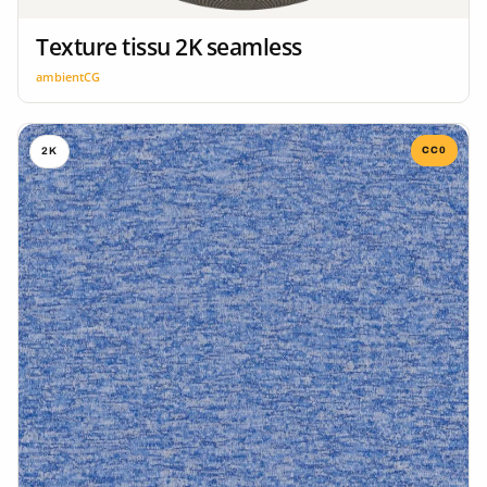
Texture tissu 2K seamless
ambientCG
CC0
2K