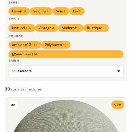
TYPE
Denim
Velours
Soie
Lin
9
2
1
1
STYLE
Naturel
Vintage
Moderne
Rustique
156
4
3
1
SOURCE
ambientCG
Polyhaven
114
49
Seamless
114
TRIER
30
sur 2 325 textures
CC0
2K