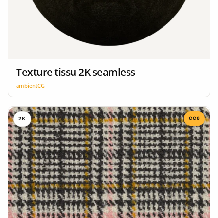
Texture tissu 2K seamless
ambientCG
CC0
2K