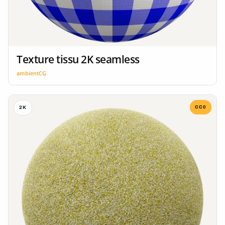
Texture tissu 2K seamless
ambientCG
CC0
2K