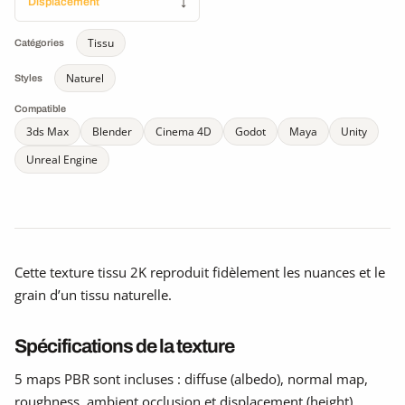
Displacement
↓
Tissu
Catégories
Naturel
Styles
Compatible
3ds Max
Blender
Cinema 4D
Godot
Maya
Unity
Unreal Engine
Cette texture tissu 2K reproduit fidèlement les nuances et le
grain d’un tissu naturelle.
Spécifications de la texture
5 maps PBR sont incluses : diffuse (albedo), normal map,
roughness, ambient occlusion et displacement (height).