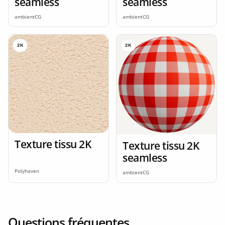
seamless
seamless
ambientCG
ambientCG
2K
2K
Texture tissu 2K
Texture tissu 2K
seamless
Polyhaven
ambientCG
Questions fréquentes