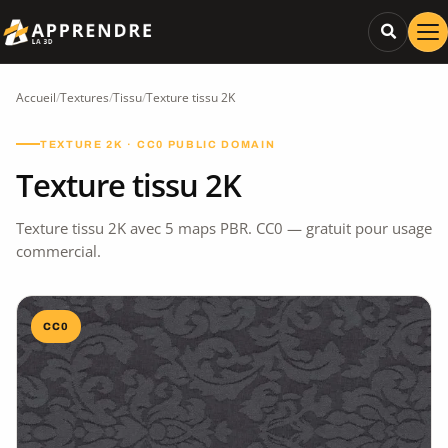
Accueil
/
Textures
/
Tissu
/
Texture tissu 2K
TEXTURE 2K · CC0 PUBLIC DOMAIN
Texture tissu 2K
Texture tissu 2K avec 5 maps PBR. CC0 — gratuit pour usage
commercial.
CC0