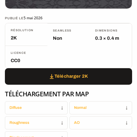
5 mai 2026
PUBLIÉ LE
RÉSOLUTION
SEAMLESS
DIMENSIONS
2K
Non
0.3 × 0.4 m
LICENCE
CC0
Télécharger 2K
TÉLÉCHARGEMENT PAR MAP
Diffuse
↓
Normal
↓
Roughness
↓
AO
↓