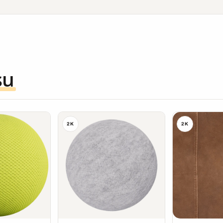
su
2K
2K