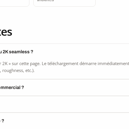
tes
su 2K seamless ?
 2K » sur cette page. Le téléchargement démarre immédiatement, s
 roughness, etc.).
commercial ?
) ?