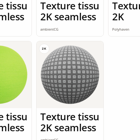
e tissu
Texture tissu
Textur
mless
2K seamless
2K
ambientCG
Polyhaven
2K
e tissu
Texture tissu
mless
2K seamless
ambientCG