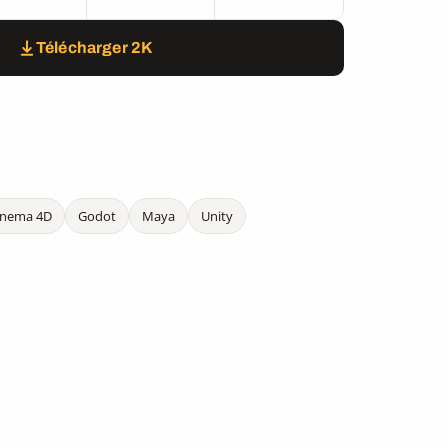
Télécharger 2K
inema 4D
Godot
Maya
Unity