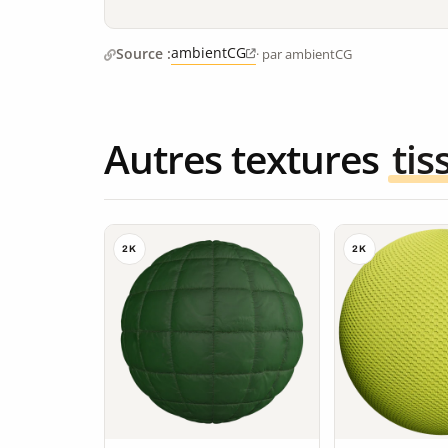
ambientCG
Source :
· par ambientCG
Autres textures
tis
2K
2K