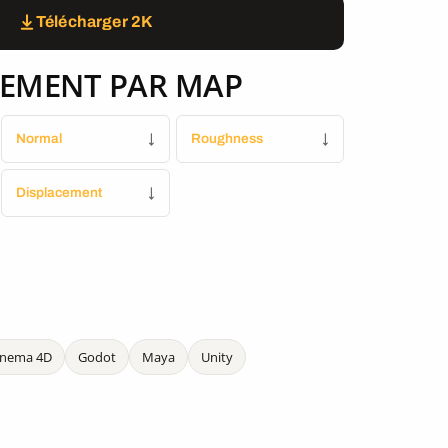
Télécharger 2K
EMENT PAR MAP
Normal
↓
Roughness
↓
Displacement
↓
inema 4D
Godot
Maya
Unity