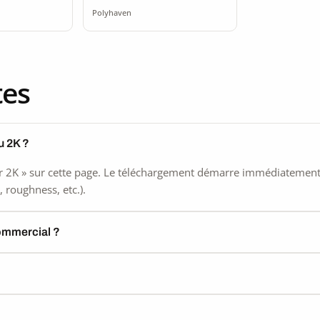
Polyhaven
tes
u 2K ?
 2K » sur cette page. Le téléchargement démarre immédiatement, s
 roughness, etc.).
commercial ?