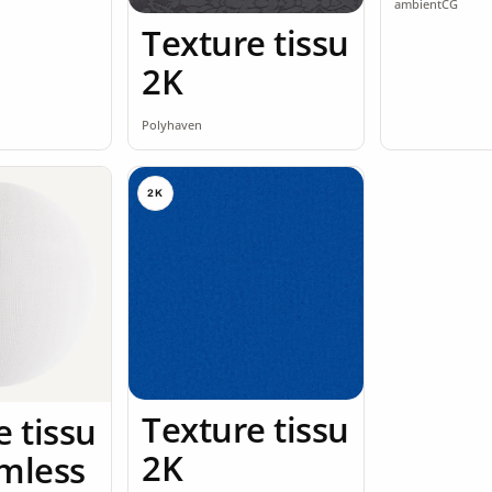
ambientCG
Texture tissu
2K
Polyhaven
2K
Texture tissu
e tissu
2K
mless