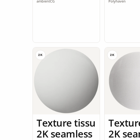
ambientCG
Polyhaven
2K
2K
Texture tissu
Textur
2K seamless
2K sea