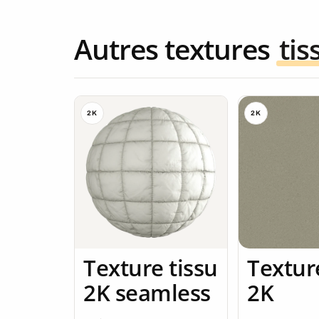
Autres textures
tis
2K
2K
Texture tissu
Textur
2K seamless
2K