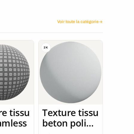
Voir toute la catégorie
2K
e tissu
Texture tissu
amless
beton poli
2K seamless