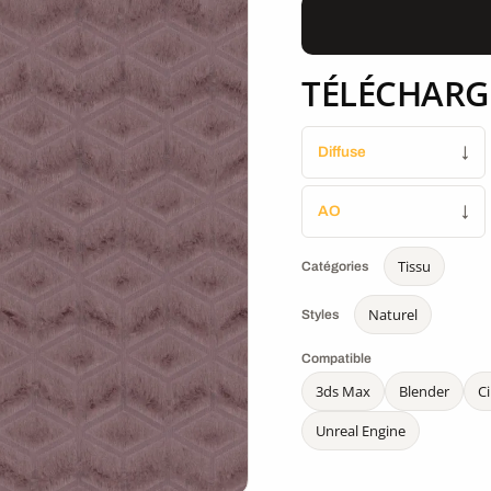
TÉLÉCHARG
Diffuse
↓
AO
↓
Tissu
Catégories
Naturel
Styles
Compatible
3ds Max
Blender
C
Unreal Engine