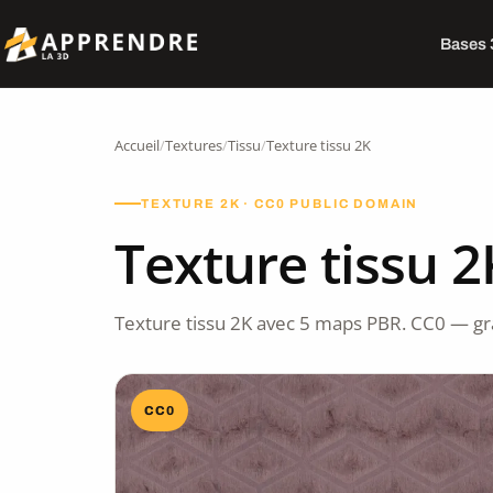
Bases
Accueil
/
Textures
/
Tissu
/
Texture tissu 2K
TEXTURE 2K · CC0 PUBLIC DOMAIN
Texture tissu 2
Texture tissu 2K avec 5 maps PBR. CC0 — gr
CC0