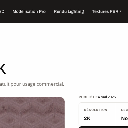
 3D
Modélisation Pro
Rendu Lighting
Textures PBR
K
atuit pour usage commercial.
4 mai 2026
PUBLIÉ LE
RÉSOLUTION
SE
2K
No