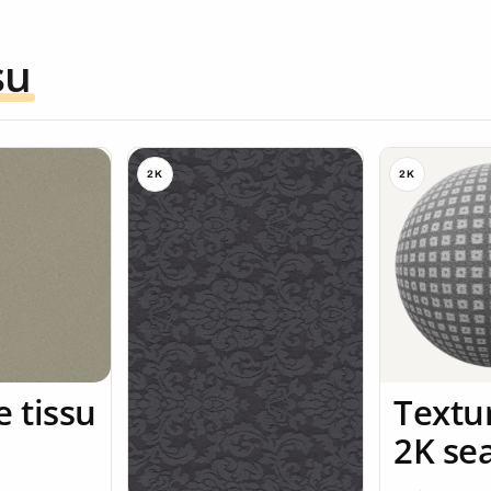
su
2K
2K
e tissu
Textur
2K se