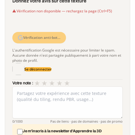
Donnez votre avis sur cette texture
Vérification non disponible — rechargez la page (Ctrl+F5)
Vérification anti-bot…
L'authentification Google est nécessaire pour limiter le spam.
Aucune donnée n'est partagée publiquement à part votre nom et
photo de profil.
Se déconnecter
★
★
★
★
★
Votre note :
0
/1000
Pas de liens · pas de domaines · pas de promo
Je m'inscris à la newsletter d'Apprendre la 3D