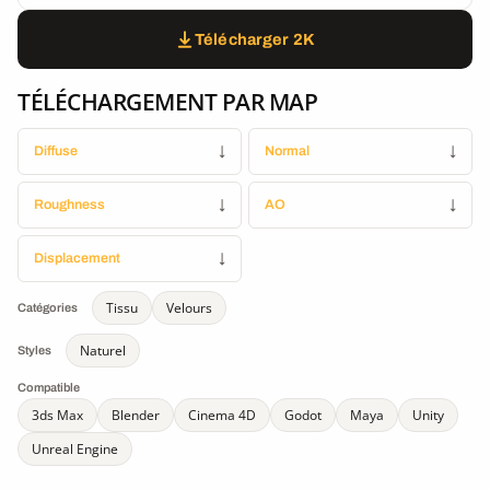
Télécharger 2K
TÉLÉCHARGEMENT PAR MAP
Diffuse
↓
Normal
↓
Roughness
↓
AO
↓
Displacement
↓
Tissu
Velours
Catégories
Naturel
Styles
Compatible
3ds Max
Blender
Cinema 4D
Godot
Maya
Unity
Unreal Engine