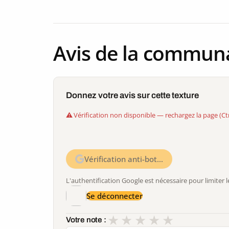
Avis de la commun
Donnez votre avis sur cette texture
Vérification non disponible — rechargez la page (Ct
Vérification anti-bot…
L'authentification Google est nécessaire pour limite
Se déconnecter
★
★
★
★
★
Votre note :