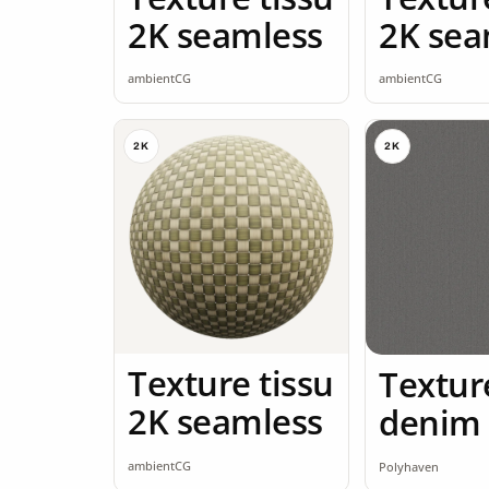
2K seamless
2K sea
ambientCG
ambientCG
2K
2K
Texture tissu
Textur
2K seamless
denim
ambientCG
Polyhaven