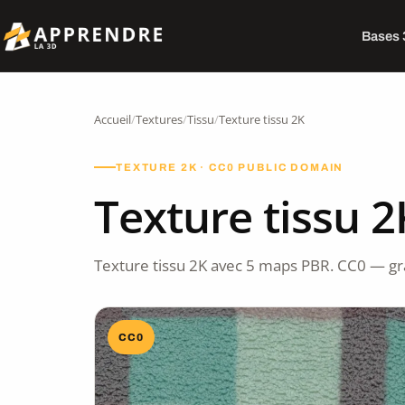
Bases
Accueil
/
Textures
/
Tissu
/
Texture tissu 2K
TEXTURE 2K · CC0 PUBLIC DOMAIN
Texture tissu 2
Texture tissu 2K avec 5 maps PBR. CC0 — gr
CC0