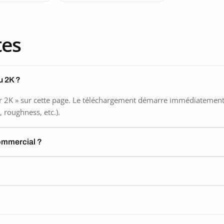
tes
u 2K ?
 2K » sur cette page. Le téléchargement démarre immédiatement, s
 roughness, etc.).
commercial ?