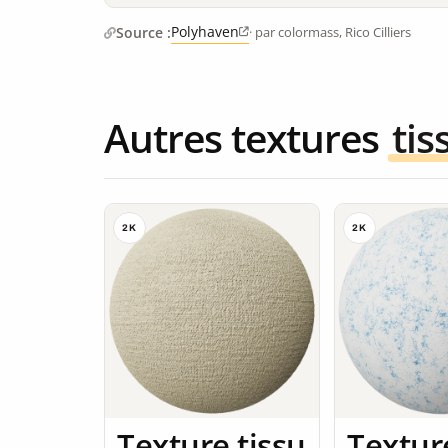
Polyhaven
Source :
· par colormass, Rico Cilliers
Autres textures
tis
2K
2K
Texture tissu
Textur