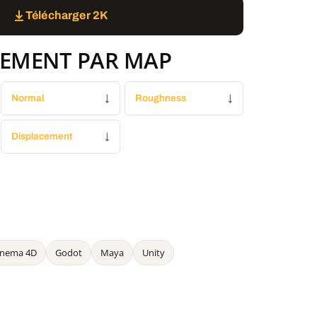
Télécharger 2K
EMENT PAR MAP
Normal
↓
Roughness
↓
Displacement
↓
inema 4D
Godot
Maya
Unity