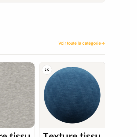
Voir toute la catégorie
2K
e tissu
Texture tissu