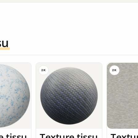
su
2K
2K
Textur
e tissu
Texture tissu