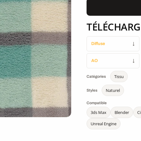
TÉLÉCHARG
Diffuse
↓
AO
↓
Tissu
Catégories
Naturel
Styles
Compatible
3ds Max
Blender
C
Unreal Engine