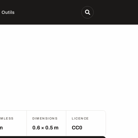
Outils
AMLESS
DIMENSIONS
LICENCE
n
0.6 × 0.5 m
CC0