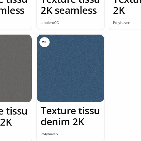
2K
mless
2K seamless
Polyhaven
ambientCG
2K
Texture tissu
e tissu
denim 2K
 2K
Polyhaven