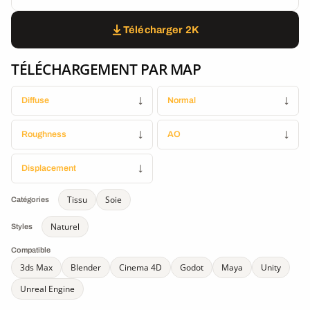
Télécharger 2K
TÉLÉCHARGEMENT PAR MAP
Diffuse
↓
Normal
↓
Roughness
↓
AO
↓
Displacement
↓
Tissu
Soie
Catégories
Naturel
Styles
Compatible
3ds Max
Blender
Cinema 4D
Godot
Maya
Unity
Unreal Engine