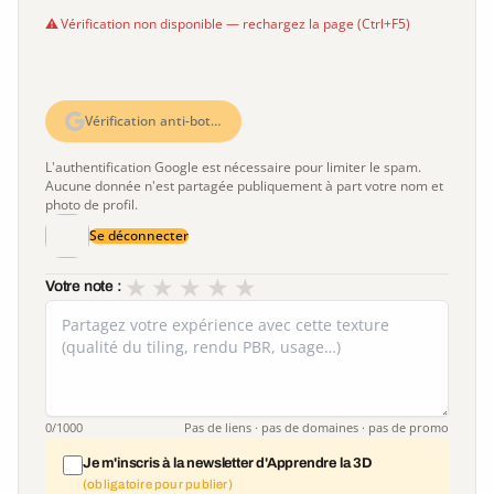
Vérification non disponible — rechargez la page (Ctrl+F5)
Vérification anti-bot…
L'authentification Google est nécessaire pour limiter le spam.
Aucune donnée n'est partagée publiquement à part votre nom et
photo de profil.
Se déconnecter
★
★
★
★
★
Votre note :
0
/1000
Pas de liens · pas de domaines · pas de promo
Je m'inscris à la newsletter d'Apprendre la 3D
(obligatoire pour publier)