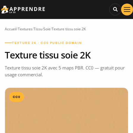
Accueil
/
Textures
/
Tissu
/
Soie
/
Texture tissu soie 2K
TEXTURE 2K · CC0 PUBLIC DOMAIN
Texture tissu soie 2K
Texture tissu soie 2K avec 5 maps PBR. CC0 — gratuit pour
usage commercial.
CC0