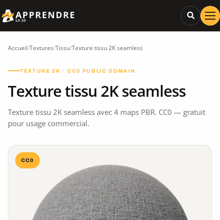
Accueil
/
Textures
/
Tissu
/
Texture tissu 2K seamless
TEXTURE 2K · CC0 PUBLIC DOMAIN
Texture tissu 2K seamless
Texture tissu 2K seamless avec 4 maps PBR. CC0 — gratuit
pour usage commercial.
CC0