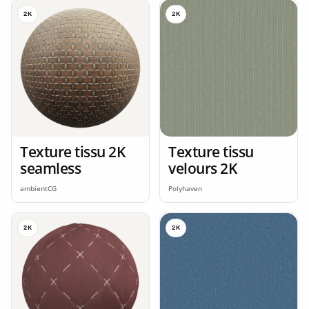
2K
2K
Texture tissu 2K
Texture tissu
seamless
velours 2K
ambientCG
Polyhaven
2K
2K