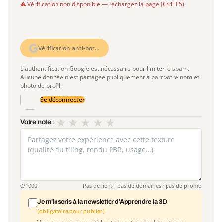
Vérification non disponible — rechargez la page (Ctrl+F5)
Vérification anti-bot…
L'authentification Google est nécessaire pour limiter le spam.
Aucune donnée n'est partagée publiquement à part votre nom et
photo de profil.
Se déconnecter
★
★
★
★
★
Votre note :
0
/1000
Pas de liens · pas de domaines · pas de promo
Je m'inscris à la newsletter d'Apprendre la 3D
(obligatoire pour publier)