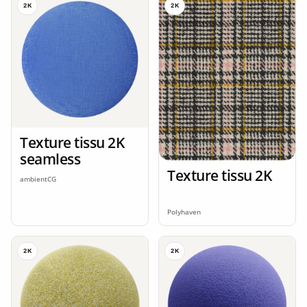
2K
2K
Texture tissu 2K
seamless
Texture tissu 2K
ambientCG
Polyhaven
2K
2K