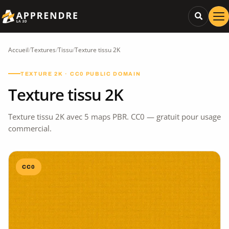
Accueil
/
Textures
/
Tissu
/
Texture tissu 2K
TEXTURE 2K · CC0 PUBLIC DOMAIN
Texture tissu 2K
Texture tissu 2K avec 5 maps PBR. CC0 — gratuit pour usage
commercial.
CC0