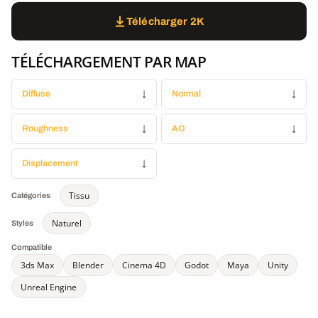
Télécharger 2K
TÉLÉCHARGEMENT PAR MAP
Diffuse
↓
Normal
↓
Roughness
↓
AO
↓
Displacement
↓
Tissu
Catégories
Naturel
Styles
Compatible
3ds Max
Blender
Cinema 4D
Godot
Maya
Unity
Unreal Engine