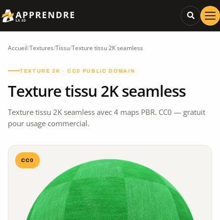
Accueil
/
Textures
/
Tissu
/
Texture tissu 2K seamless
TEXTURE 2K · CC0 PUBLIC DOMAIN
Texture tissu 2K seamless
Texture tissu 2K seamless avec 4 maps PBR. CC0 — gratuit
pour usage commercial.
CC0