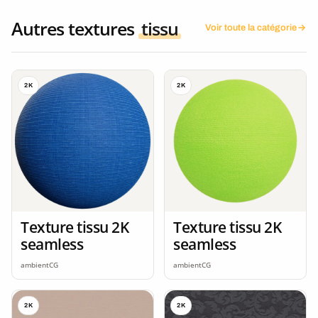
Autres textures
tissu
Voir toute la catégorie
2K
2K
Texture tissu 2K
Texture tissu 2K
seamless
seamless
ambientCG
ambientCG
2K
2K