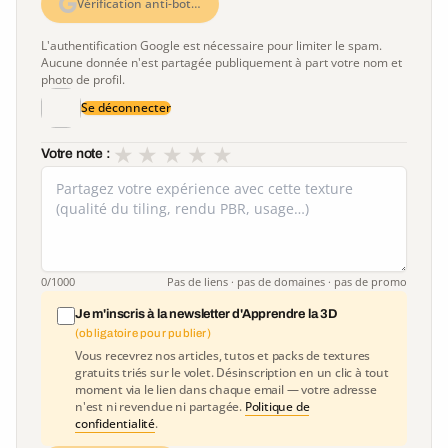
Vérification anti-bot…
L'authentification Google est nécessaire pour limiter le spam.
Aucune donnée n'est partagée publiquement à part votre nom et
photo de profil.
Se déconnecter
★
★
★
★
★
Votre note :
0
/1000
Pas de liens · pas de domaines · pas de promo
Je m'inscris à la newsletter d'Apprendre la 3D
(obligatoire pour publier)
Vous recevrez nos articles, tutos et packs de textures
gratuits triés sur le volet. Désinscription en un clic à tout
moment via le lien dans chaque email — votre adresse
n'est ni revendue ni partagée.
Politique de
confidentialité
.