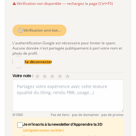
Vérification non disponible — rechargez la page (Ctrl+F5)
Vérification anti-bot…
L'authentification Google est nécessaire pour limiter le spam.
Aucune donnée n'est partagée publiquement à part votre nom et
photo de profil.
Se déconnecter
★
★
★
★
★
Votre note :
0
/1000
Pas de liens · pas de domaines · pas de promo
Je m'inscris à la newsletter d'Apprendre la 3D
(obligatoire pour publier)