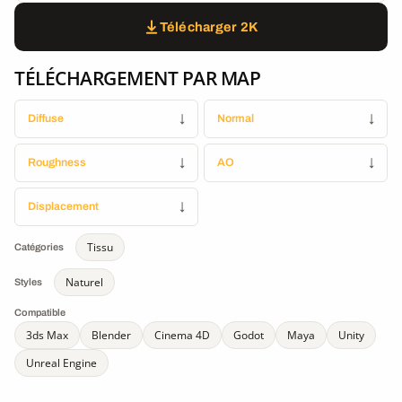
Télécharger 2K
TÉLÉCHARGEMENT PAR MAP
Diffuse
↓
Normal
↓
Roughness
↓
AO
↓
Displacement
↓
Tissu
Catégories
Naturel
Styles
Compatible
3ds Max
Blender
Cinema 4D
Godot
Maya
Unity
Unreal Engine