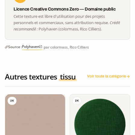
Licence Creative Commons Zero — Domaine public
Cette texture est libre d'utilisation pour des projets
personnels et commerciaux, sans attribution requise.
Crédit
recommandé :
Polyhaven (colormass, Rico Cilliers).
Polyhaven
Source :
· par colormass, Rico Cilliers
Autres textures
tissu
Voir toute la catégorie
2K
2K