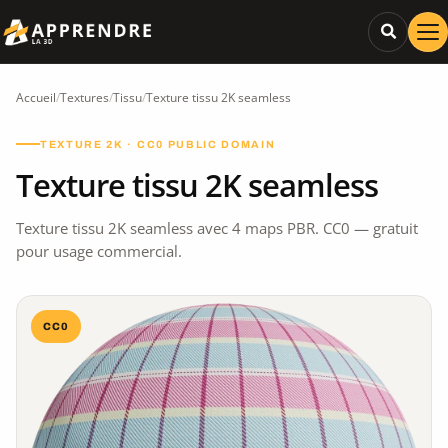
Accueil
/
Textures
/
Tissu
/
Texture tissu 2K seamless
TEXTURE 2K · CC0 PUBLIC DOMAIN
Texture tissu 2K seamless
Texture tissu 2K seamless avec 4 maps PBR. CC0 — gratuit
pour usage commercial.
CC0