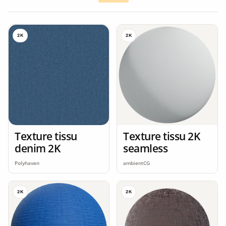
2K
2K
Texture tissu
Texture tissu 2K
denim 2K
seamless
Polyhaven
ambientCG
2K
2K